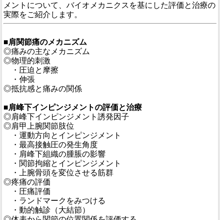
メントについて、バイオメカニクスを基にした評価と治療の
実際をご紹介します。
■肩関節痛のメカニズム
◎痛みの主なメカニズム
◎物理的刺激
・圧迫と摩擦
・伸張
◎抵抗感と痛みの関係
■肩峰下インピンジメントの評価と治療
◎肩峰下インピンジメント誘発因子
◎肩甲上腕関節肢位
・運動方向とインピンジメント
・最高接触圧の発生角度
・肩峰下組織の腫脹の影響
・関節拘縮とインピンジメント
・上腕骨頭を変位させる筋群
◎疼痛の評価
・圧痛評価
・ランドマークをみつける
・動的触診（大結節）
◎体表から関節の位置関係を評価する