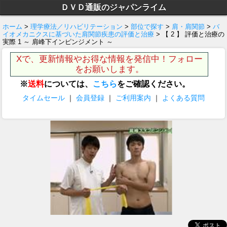
ＤＶＤ通販のジャパンライム
ホーム
>
理学療法／リハビリテーション
>
部位で探す
>
肩・肩関節
>
バ
イオメカニクスに基づいた肩関節疾患の評価と治療
> 【 2 】 評価と治療の
実際 1 ～ 肩峰下インピンジメント ～
Xで、更新情報やお得な情報を発信中！フォロー
をお願いします。
※
送料
については、
こちら
をご確認ください。
タイムセール
｜
会員登録
｜
ご利用案内
｜
よくある質問