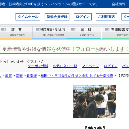
導者・技術者向けDVDを扱うジャパンライムの通販サイトです。
会社情報
タイムセール
新規会員登録
ログイン
ご利用案内
ク
、更新情報やお得な情報を発信中！フォローお願いします！
らっしゃいませ ゲストさん
クーポン情報
お気に入り一覧
マイページ
ログイン
パス
ム
>
教育
>
音楽
>
吹奏楽
>
植田中・玉谷先生の生徒と創り上げる合奏指導
> 【第