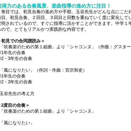
説得力のある合奏風景、楽曲指導の進め方に注目！
２巻目では、初見合奏の進め方や手順、玉谷先生がどんな点にこだ
着目。初見合奏、２回目、３回目と回数を重ねていく度に変化して
説明されているので、すぐに指導に活かすことができます。中学１
るので、とてもリアルかつ実践的な内容です。
＜初見での合同譜読み＞
■「吹奏楽のための第１組曲」より「シャコンヌ」（作曲：グスタ
◎1年生の合奏
◎2・3年生の合奏
■「風になりたい」（作詞・作曲：宮沢和史）
◎1年生の合奏
◎2・3年生の合奏
■玉谷先生の考え方
＜2度目の合奏＞
■「吹奏楽のための第１組曲」より「シャコンヌ」
■「風になりたい」