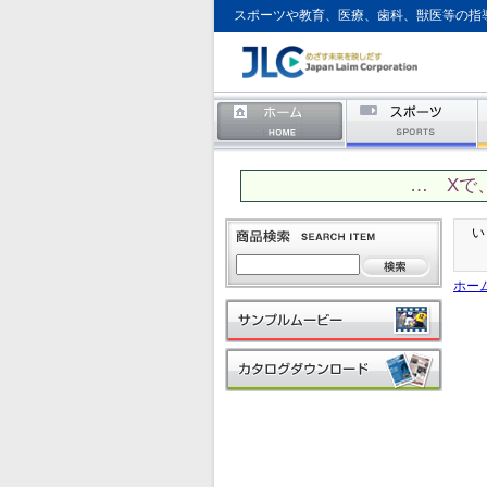
スポーツや教育、医療、歯科、獣医等の指
… Xで
い
ホー