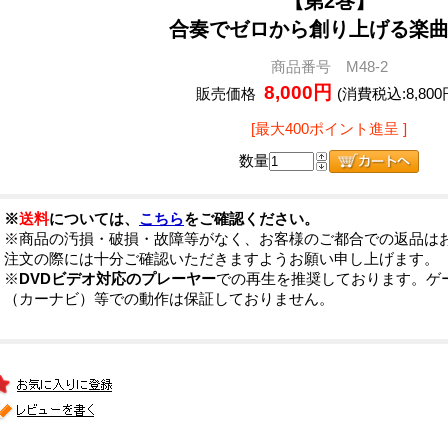
【第2巻】
合奏でゼロから創り上げる楽
商品番号 M48-2
8,000円
販売価格
(消費税込:8,800
[最大400ポイント進呈 ]
数量
※
送料
については、
こちら
をご確認ください。
※商品の汚損・破損・故障等がなく、お客様のご都合での返品は
注文の際には十分ご確認いただきますようお願い申し上げます。
※
DVDビデオ対応のプレーヤー
での再生を推奨しております。ゲ
（カーナビ）等での動作は保証しておりません。