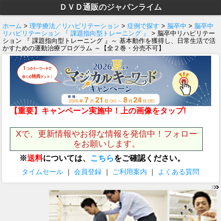
ＤＶＤ通販のジャパンライム
ホーム
>
理学療法／リハビリテーション
>
症例で探す
>
脳卒中
>
脳卒中
リハビリテーション 『 課題指向型トレーニング 』
> 脳卒中リハビリテー
ション 『 課題指向型トレーニング 』～ 基本動作を獲得し、日常生活で活
かすための運動治療プログラム ～【全２巻・分売不可】
【重要】キャンペーン実施中！上の画像をタップ!
Xで、更新情報やお得な情報を発信中！フォロー
をお願いします。
※
送料
については、
こちら
をご確認ください。
タイムセール
｜
会員登録
｜
ご利用案内
｜
よくある質問