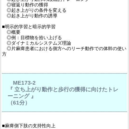
◎寝返り動作の獲得
◎起き上がりの条件を変える
◎起き上がり動作の誘導
■明示的学習と暗示的学習
◎概要
◎例：目標物を拾い上げる
◎ダイナミカルシステムズ理論
◎片麻痺患者における側方へのリーチ動作での体幹の使い
方
ME173-2
『 立ち上がり動作と歩行の獲得に向けたトレ
ーニング 』
（61分）
■麻痺側下肢の支持性向上