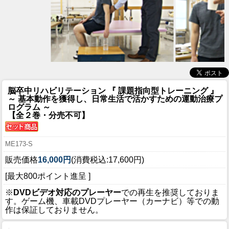
脳卒中リハビリテーション 『 課題指向型トレーニング 』
～ 基本動作を獲得し、日常生活で活かすための運動治療プ
ログラム ～
【全２巻・分売不可】
ME173-S
販売価格
16,000円
(消費税込:17,600円)
[最大800ポイント進呈 ]
※
DVDビデオ対応のプレーヤー
での再生を推奨しておりま
す。ゲーム機、車載DVDプレーヤー（カーナビ）等での動
作は保証しておりません。