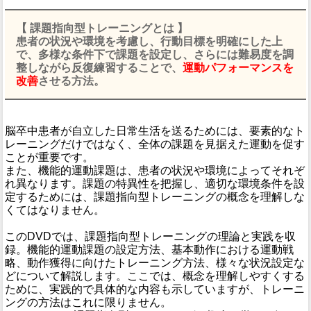
【 課題指向型トレーニングとは 】
患者の状況や環境を考慮し、行動目標を明確にした上
で、多様な条件下で課題を設定し、さらには難易度を調
整しながら反復練習することで、
運動パフォーマンスを
改善
させる方法。
脳卒中患者が自立した日常生活を送るためには、要素的なト
レーニングだけではなく、全体の課題を見据えた運動を促す
ことが重要です。
また、機能的運動課題は、患者の状況や環境によってそれぞ
れ異なります。課題の特異性を把握し、適切な環境条件を設
定するためには、課題指向型トレーニングの概念を理解しな
くてはなりません。
このDVDでは、課題指向型トレーニングの理論と実践を収
録。機能的運動課題の設定方法、基本動作における運動戦
略、動作獲得に向けたトレーニング方法、様々な状況設定な
どについて解説します。ここでは、概念を理解しやすくする
ために、実践的で具体的な内容も示していますが、トレーニ
ングの方法はこれに限りません。