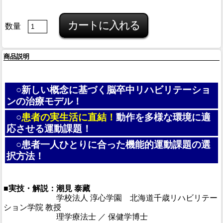
数量
商品説明
○新しい概念に基づく脳卒中リハビリテーショ
ンの治療モデル！
○
患者の実生活に直結！
動作を多様な環境に適
応させる運動課題！
○患者一人ひとりに合った機能的運動課題の選
択方法！
■実技・解説：潮見 泰藏
■実技・解説：
学校法人 淳心学園 北海道千歳リハビリテー
ション学院 教授
■実技・解説：
理学療法士 ／ 保健学博士