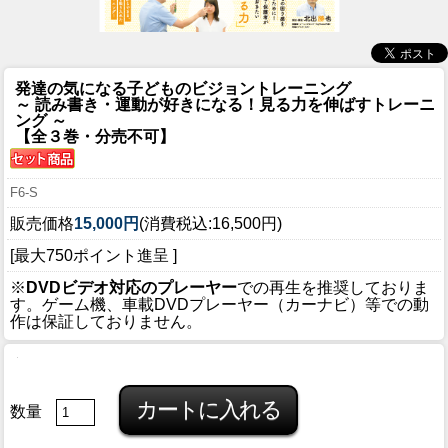
発達の気になる子どものビジョントレーニング
～ 読み書き・運動が好きになる！見る力を伸ばすトレーニ
ング ～
【全３巻・分売不可】
F6-S
販売価格
15,000円
(消費税込:16,500円)
[最大750ポイント進呈 ]
※
DVDビデオ対応のプレーヤー
での再生を推奨しておりま
す。ゲーム機、車載DVDプレーヤー（カーナビ）等での動
作は保証しておりません。
数量