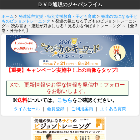
ＤＶＤ通販のジャパンライム
ホーム
>
発達障害支援・特別支援教育・子ども育成
>
発達の気になる子ど
ものビジョントレーニング
> 発達の気になる子どものビジョントレーニン
グ～ 読み書き・運動が好きになる！見る力を伸ばすトレーニング ～【全３
巻・分売不可】
【重要】キャンペーン実施中！上の画像をタップ!
Xで、更新情報やお得な情報を発信中！フォロー
をお願いします。
※
送料
については、
こちら
をご確認ください。
タイムセール
｜
会員登録
｜
ご利用案内
｜
よくある質問