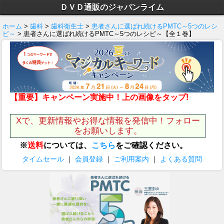
ＤＶＤ通販のジャパンライム
ホーム
>
歯科
>
歯科衛生士
>
患者さんに選ばれ続けるPMTC～5つのレシ
ピ～
> 患者さんに選ばれ続けるPMTC～5つのレシピ～【全１巻】
【重要】キャンペーン実施中！上の画像をタップ!
Xで、更新情報やお得な情報を発信中！フォロー
をお願いします。
※
送料
については、
こちら
をご確認ください。
タイムセール
｜
会員登録
｜
ご利用案内
｜
よくある質問