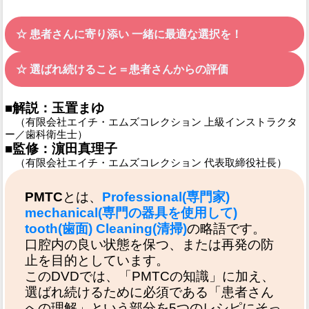
☆ 患者さんに寄り添い 一緒に最適な選択を！
☆ 選ばれ続けること＝患者さんからの評価
■解説：玉置まゆ
（有限会社エイチ・エムズコレクション 上級インストラクタ
ー／歯科衛生士）
■監修：濵田真理子
（有限会社エイチ・エムズコレクション 代表取締役社長）
PMTC
とは、
Professional(専門家)
mechanical(専門の器具を使用して)
tooth(歯面) Cleaning(清掃)
の略語です。
口腔内の良い状態を保つ、または再発の防
止を目的としています。
このDVDでは、「PMTCの知識」に加え、
選ばれ続けるために必須である「患者さん
への理解」という部分を5つのレシピにそっ