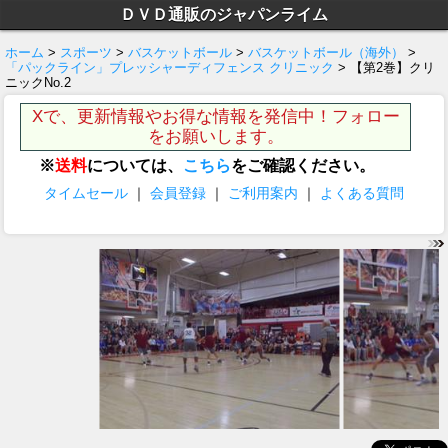
ＤＶＤ通販のジャパンライム
ホーム
>
スポーツ
>
バスケットボール
>
バスケットボール（海外）
>
「パックライン」プレッシャーディフェンス クリニック
> 【第2巻】クリ
ニックNo.2
Xで、更新情報やお得な情報を発信中！フォロー
をお願いします。
※
送料
については、
こちら
をご確認ください。
タイムセール
｜
会員登録
｜
ご利用案内
｜
よくある質問