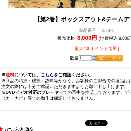
【第2巻】ボックスアウト&チームデ
商品番号 1078-2
8,000円
販売価格
(消費税込:8,800
[最大400ポイント進呈 ]
数量
※
送料
については、
こちら
をご確認ください。
※商品の汚損・破損・故障等がなく、お客様のご都合での返品は
注文の際には十分ご確認いただきますようお願い申し上げます。
※
DVDビデオ対応のプレーヤー
での再生を推奨しております。ゲ
（カーナビ）等での動作は保証しておりません。