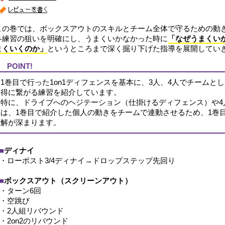
この巻では、ボックスアウトのスキルとチーム全体で守るための動
各練習の狙いを明確にし、うまくいかなかった時に
「なぜうまくい
まくいくのか」
というところまで深く掘り下げた指導を展開してい
POINT!
1巻目で行った1on1ディフェンスを基本に、3人、4人でチームと
得に繋がる練習を紹介しています。
特に、ドライブへのヘジテーション（仕掛けるディフェンス）や4
は、1巻目で紹介した個人の動きをチームで連動させるため、1巻
解が深まります。
■
ディナイ
・ローポスト3/4ディナイ→ドロップステップ先回り
■
ボックスアウト（スクリーンアウト）
・ターン6回
・空跳び
・2人組リバウンド
・2on2のリバウンド