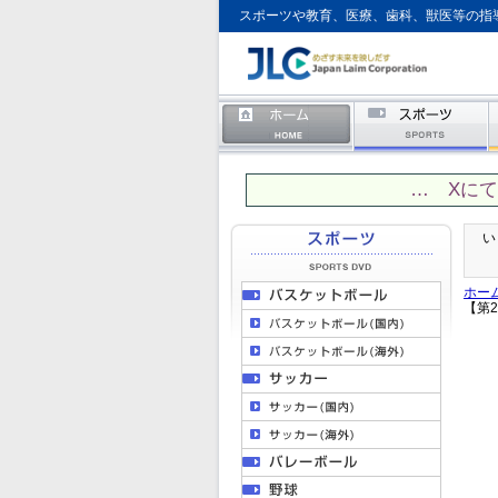
スポーツや教育、医療、歯科、獣医等の指
… Xに
い
ホー
【第