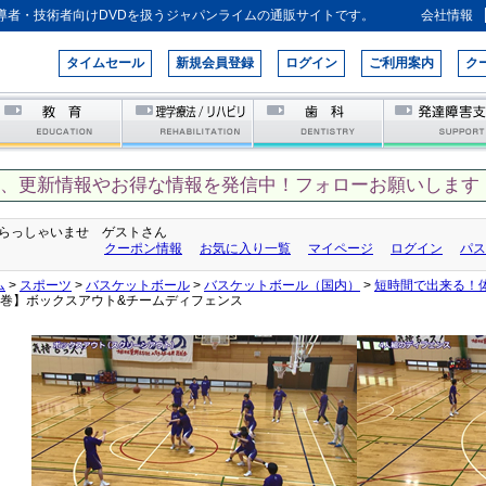
導者・技術者向けDVDを扱うジャパンライムの通販サイトです。
会社情報
タイムセール
新規会員登録
ログイン
ご利用案内
ク
て、更新情報やお得な情報を発信中！フォローお願いします！
らっしゃいませ ゲストさん
クーポン情報
お気に入り一覧
マイページ
ログイン
パス
ム
>
スポーツ
>
バスケットボール
>
バスケットボール（国内）
>
短時間で出来る！
2巻】ボックスアウト&チームディフェンス