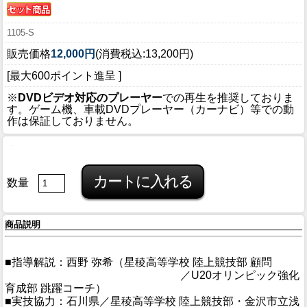
1105-S
販売価格
12,000円
(消費税込:13,200円)
[最大600ポイント進呈 ]
※
DVDビデオ対応のプレーヤー
での再生を推奨しておりま
す。ゲーム機、車載DVDプレーヤー（カーナビ）等での動
作は保証しておりません。
数量
商品説明
■指導解説：西野 弥希（星稜高等学校 陸上競技部 顧問
／U20オリンピック強化
育成部 跳躍コーチ）
■実技協力：石川県／星稜高等学校 陸上競技部・金沢市立浅