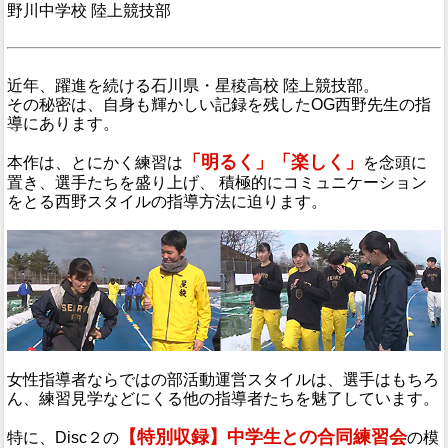
野川中学校 陸上競技部
近年、躍進を続ける石川県・星稜高校 陸上競技部。
その秘密は、自身も輝かしい記録を残したOG西野先生の指
導にあります。
「明るく」「楽しく」
本作は、とにかく練習は
を念頭に
置き、選手たちを盛り上げ、 積極的にコミュニケーション
をとる西野スタイルの指導方法に迫ります。
女性指導者ならではの部活動運営スタイルは、選手はもちろ
ん、練習見学などにくる他の指導者たちを魅了しています。
【特別収録】中学生との合同練習会
特に、Disc２の
の模