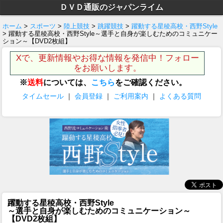
ＤＶＤ通販のジャパンライム
ホーム
>
スポーツ
>
陸上競技
>
跳躍競技
>
躍動する星稜高校・西野Style
> 躍動する星稜高校・西野Style～選手と自身が楽しむためのコミュニケー
ション～【DVD2枚組】
Xで、更新情報やお得な情報を発信中！フォロー
をお願いします。
※
送料
については、
こちら
をご確認ください。
タイムセール
｜
会員登録
｜
ご利用案内
｜
よくある質問
躍動する星稜高校・西野Style
～選手と自身が楽しむためのコミュニケーション～
【DVD2枚組】