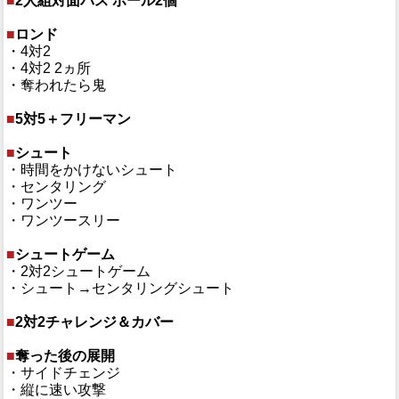
■
2人組対面パス ボール2個
■
ロンド
・4対2
・4対2 2ヵ所
・奪われたら鬼
■
5対5＋フリーマン
■
シュート
・時間をかけないシュート
・センタリング
・ワンツー
・ワンツースリー
■
シュートゲーム
・2対2シュートゲーム
・シュート→センタリングシュート
■
2対2チャレンジ＆カバー
■
奪った後の展開
・サイドチェンジ
・縦に速い攻撃