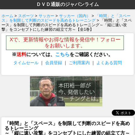
ＤＶＤ通販のジャパンライム
ホーム
>
スポーツ
>
サッカー
>
サッカー（国内）
>
「時間」と「スペー
ス」を制限して判断のスピードを高めるトレーニング
> 「時間」と「スペ
ース」を制限して判断のスピードを高めるトレーニング～「縦に速い攻
撃」をコンセプトにした練習の組立て方～【全1巻】
Xで、更新情報やお得な情報を発信中！フォロー
をお願いします。
※
送料
については、
こちら
をご確認ください。
タイムセール
｜
会員登録
｜
ご利用案内
｜
よくある質問
「時間」と「スペース」を制限して判断のスピードを高め
るトレーニング
～「縦に速い攻撃」をコンセプトにした練習の組立て方～