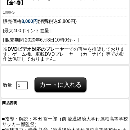
【全1巻】
1099-S
販売価格
8,000円
(消費税込:8,800円)
[最大400ポイント進呈 ]
[ 販売期間
2020年6月8日10時0分
～ ]
※
DVDビデオ対応のプレーヤー
での再生を推奨しておりま
す。ゲーム機、車載DVDプレーヤー（カーナビ）等での動
作は保証しておりません。
数量
商品説明
■指導・解説：本田 裕一郎（前 流通経済大学付属柏高等学校
サッカー部監督）
■実技協力：齋藤 礼音（流通経済大学付属柏高等学校サッカ