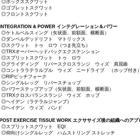
◎ボックススクワット
◎ゴブレットスクワット
◎フロントスクワット
■INTEGRATION & POWER インテグレーション＆パワー
◎ケトルベルスィング（矢状面、前額面、横断面）
◎ダンベルデッドリフト マトリックス
◎スクワット トゥ ロウ（つま先立ち）
◎TRXオーバーヘッドバックエクステンション
◎スプリットスクワット トゥ ロウ
◎グライディング リバースクロスランジ ウィズ 肩屈曲
◎コントララテラルプル ウィズ ニードライブ （ホップ付き
◎RIPピッチフォーク
◎シングルレッグ リバースチョップ
◎パワーステップアップ（矢状面、前額面、横断面）
◎TRXクロスバランスランジ ウィズ ホップ
◎ヘイデン（ラテラルジャンプ）
◎ヘイデン ウィズ バンド
■POST EXERCISE TISSUE WORK エクササイズ後の組織へのア
◎スプリットスクワット EQI
◎仰向けシングルレッグ ハムストリング ストレッチ