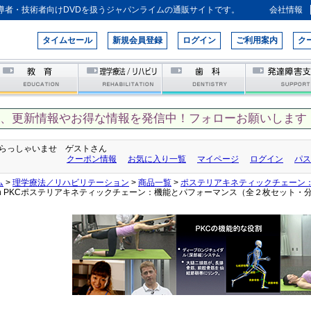
導者・技術者向けDVDを扱うジャパンライムの通販サイトです。
会社情報
タイムセール
新規会員登録
ログイン
ご利用案内
ク
て、更新情報やお得な情報を発信中！フォローお願いします！
らっしゃいませ ゲストさん
クーポン情報
お気に入り一覧
マイページ
ログイン
パス
ム
>
理学療法／リハビリテーション
>
商品一覧
>
ポステリアキネティックチェーン
ain PKCポステリアキネティックチェーン：機能とパフォーマンス（全２枚セット・