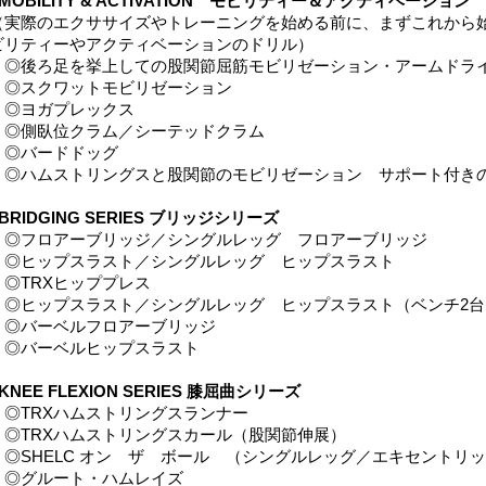
■MOBILITY & ACTIVATION モビリティー＆アクティベーション
（実際のエクササイズやトレーニングを始める前に、まずこれから
ビリティーやアクティベーションのドリル）
◎後ろ足を挙上しての股関節屈筋モビリゼーション・アームドラ
◎スクワットモビリゼーション
◎ヨガプレックス
◎側臥位クラム／シーテッドクラム
◎バードドッグ
◎ハムストリングスと股関節のモビリゼーション サポート付きの
BRIDGING SERIES ブリッジシリーズ
◎フロアーブリッジ／シングルレッグ フロアーブリッジ
◎ヒップスラスト／シングルレッグ ヒップスラスト
◎TRXヒッププレス
◎ヒップスラスト／シングルレッグ ヒップスラスト（ベンチ2台
◎バーベルフロアーブリッジ
◎バーベルヒップスラスト
KNEE FLEXION SERIES 膝屈曲シリーズ
◎TRXハムストリングスランナー
◎TRXハムストリングスカール（股関節伸展）
◎SHELC オン ザ ボール （シングルレッグ／エキセントリ
◎グルート・ハムレイズ