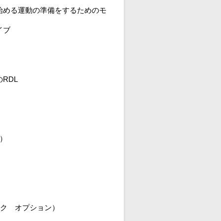
始める運動の準備をするためのモ
イブ
RDL
）
ック オプション）