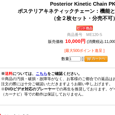
Posterior Kinetic Chain P
ポステリアキネティックチェーン：機能
（全２枚セット・分売不可
商品番号 ME120-S
10,000円
販売価格
(消費税込:11,00
[最大500ポイント進呈 ]
数量
※
送料
については、
こちら
をご確認ください。
※商品の汚損・破損・故障等がなく、お客様のご都合での返品は
注文の際には十分ご確認いただきますようお願い申し上げます。
※
DVDビデオ対応のプレーヤー
での再生を推奨しております。ゲ
（カーナビ）等での動作は保証しておりません。