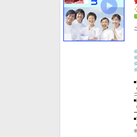
■
（
（