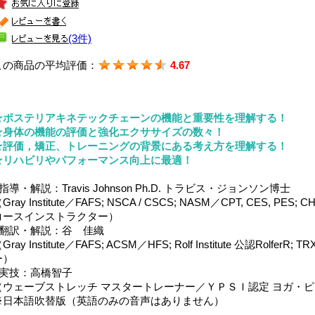
(3件)
この商品の平均評価：
4.67
☆ポステリアキネテックチェーンの機能と重要性を理解する！
☆身体の機能の評価と強化エクササイズの数々！
☆評価，矯正、トレーニングの背景にある考え方を理解する！
☆リハビリやパフォーマンス向上に最適！
指導・解説：Travis Johnson Ph.D. トラビス・ジョンソン博士
Gray Institute／FAFS; NSCA / CSCS; NASM／CPT, CES, PES; 
コースインストラクター）
■翻訳・解説：谷 佳織
Gray Institute／FAFS; ACSM／HFS; Rolf Institute 公認Ro
ー）
■実技：高橋智子
（ウェーブストレッチ マスタートレーナー／ＹＰＳＩ認定 ヨガ・ピ
※日本語吹替版（英語のみの音声はありません）