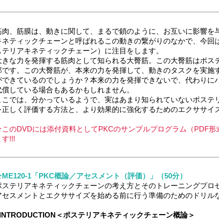
筋肉、筋膜は、動きに関して、まるで鎖のように、お互いに影響を
キネティックチェーンと呼ばれるこの動きの繋がりのなかで、今回
ステリアキネティックチェーン）に注目をします。
大きな力を発揮する筋肉として知られる大臀筋。この大臀筋はポス
部です。この大臀筋が、本来の力を発揮して、動きのタスクを実施
ができているのでしょうか？本来の力を発揮できないで、代わりに
代償している場合もあるかもしれません。
ここでは、分かっているようで、実はあまり知られていないポステ
を正しく評価する方法と、より効果的に強化するためのエクササイ
★このDVDには添付資料としてPKCのサンプルプログラム（PDF形
す!!!
★ME120-1「PKC概論／アセスメント（評価）」（50分）
ポステリアキネティックチェーンの考え方とそのトレーニングプロ
アセスメントとエクササイズを始める前に行う準備のためのドリル
■INTRODUCTION＜ポステリアキネティックチェーン概論＞