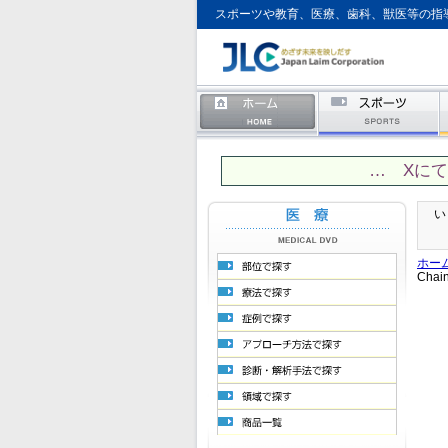
スポーツや教育、医療、歯科、獣医等の指
… Xに
い
ホー
Ch