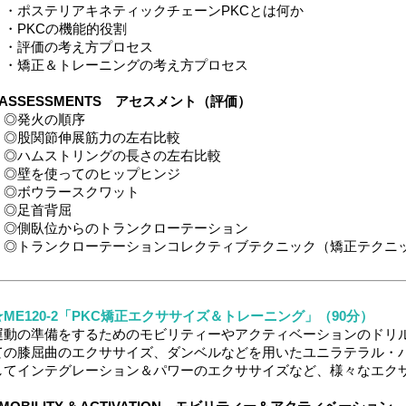
・ポステリアキネティックチェーンPKCとは何か
・PKCの機能的役割
・評価の考え方プロセス
・矯正＆トレーニングの考え方プロセス
■ASSESSMENTS アセスメント（評価）
◎発火の順序
◎股関節伸展筋力の左右比較
◎ハムストリングの長さの左右比較
◎壁を使ってのヒップヒンジ
◎ボウラースクワット
◎足首背屈
◎側臥位からのトランクローテーション
◎トランクローテーションコレクティブテクニック（矯正テクニ
★ME120-2「PKC矯正エクササイズ＆トレーニング」（90分）
運動の準備をするためのモビリティーやアクティベーションのドリ
ての膝屈曲のエクササイズ、ダンベルなどを用いたユニラテラル・
してインテグレーション＆パワーのエクササイズなど、様々なエク