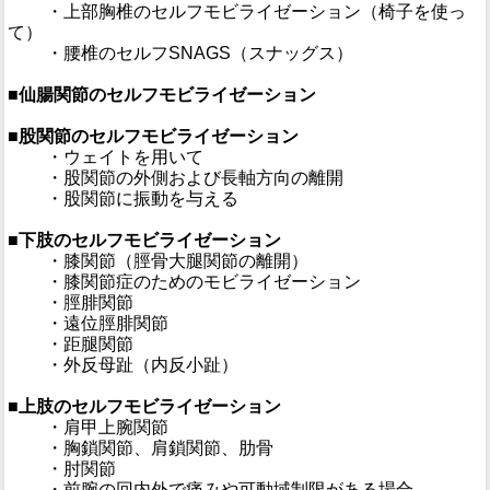
・上部胸椎のセルフモビライゼーション（椅子を使っ
て）
・腰椎のセルフSNAGS（スナッグス）
■仙腸関節のセルフモビライゼーション
■股関節のセルフモビライゼーション
・ウェイトを用いて
・股関節の外側および長軸方向の離開
・股関節に振動を与える
■下肢のセルフモビライゼーション
・膝関節（脛骨大腿関節の離開）
・膝関節症のためのモビライゼーション
・脛腓関節
・遠位脛腓関節
・距腿関節
・外反母趾（内反小趾）
■上肢のセルフモビライゼーション
・肩甲上腕関節
・胸鎖関節、肩鎖関節、肋骨
・肘関節
・前腕の回内外で痛みや可動域制限がある場合