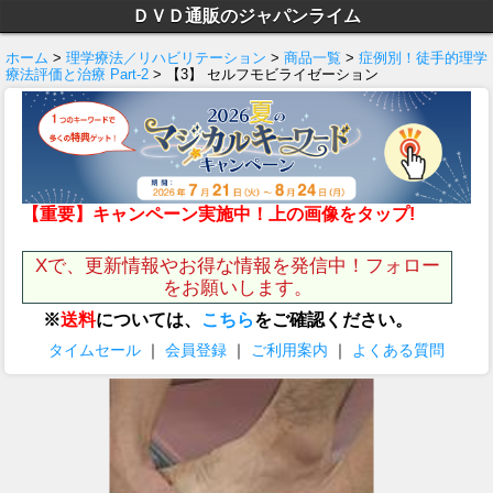
ＤＶＤ通販のジャパンライム
ホーム
>
理学療法／リハビリテーション
>
商品一覧
>
症例別！徒手的理学
療法評価と治療 Part-2
> 【3】 セルフモビライゼーション
【重要】キャンペーン実施中！上の画像をタップ!
Xで、更新情報やお得な情報を発信中！フォロー
をお願いします。
※
送料
については、
こちら
をご確認ください。
タイムセール
｜
会員登録
｜
ご利用案内
｜
よくある質問