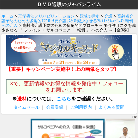
ＤＶＤ通販のジャパンライム
ホーム
>
理学療法／リハビリテーション
>
領域で探す
>
介護
>
高齢者介
護予防のための多角的ｱﾌﾟﾛｰﾁ要介護ﾘｽｸを減少させるﾌﾚｲﾙ･ｻﾙｺﾍﾟﾆｱ･転倒
への介入
> 高齢者介護予防のための多角的アプローチ～ 要介護リスクを減
少させる 「 フレイル ・ サルコペニア ・ 転倒 」 への介入 ～【全3巻】
【重要】キャンペーン実施中！上の画像をタップ!
Xで、更新情報やお得な情報を発信中！フォロー
をお願いします。
※
送料
については、
こちら
をご確認ください。
タイムセール
｜
会員登録
｜
ご利用案内
｜
よくある質問