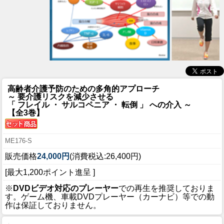
高齢者介護予防のための多角的アプローチ
～ 要介護リスクを減少させる
「 フレイル ・ サルコペニア ・ 転倒 」 への介入 ～
【全3巻】
ME176-S
販売価格
24,000円
(消費税込:26,400円)
[最大1,200ポイント進呈 ]
※
DVDビデオ対応のプレーヤー
での再生を推奨しておりま
す。ゲーム機、車載DVDプレーヤー（カーナビ）等での動
作は保証しておりません。