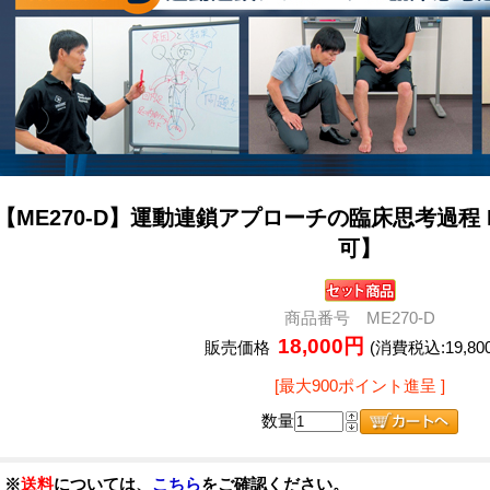
【ME270-D】運動連鎖アプローチの臨床思考過程 P
可】
商品番号 ME270-D
18,000円
販売価格
(消費税込:19,80
[最大900ポイント進呈 ]
数量
※
送料
については、
こちら
をご確認ください。