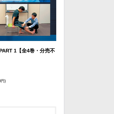
ART 1【全4巻・分売不
0円)