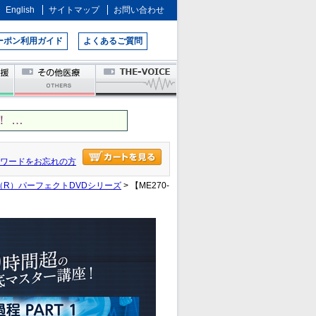
English
サイトマップ
お問い合わせ
ーポン利用ガイド
よくあるご質問
 …
ワードをお忘れの方
R）パーフェクトDVDシリーズ
> 【ME270-