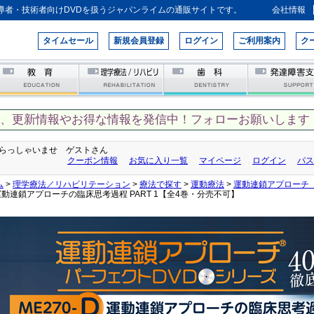
導者・技術者向けDVDを扱うジャパンライムの通販サイトです。
会社情報
タイムセール
新規会員登録
ログイン
ご利用案内
ク
て、更新情報やお得な情報を発信中！フォローお願いします！
らっしゃいませ ゲストさん
クーポン情報
お気に入り一覧
マイページ
ログイン
パス
ム
>
理学療法／リハビリテーション
>
療法で探す
>
運動療法
>
運動連鎖アプローチ（
運動連鎖アプローチの臨床思考過程 PART 1【全4巻・分売不可】