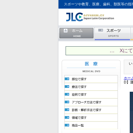
スポーツや教育、医療、歯科、獣医等の指
… Xに
い
ホー
D】