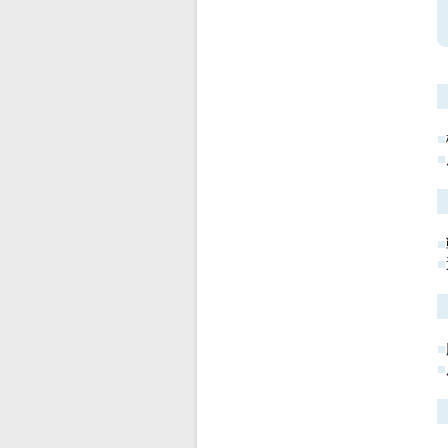
■
■
■
■
■
■