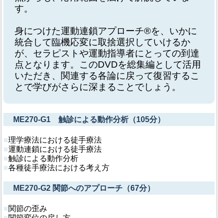
す。
身につけた運動連鎖アプローチ®を、いかに
統合して臨機応変に取捨選択していけるか
が、セラピストや運動指導者にとっての到達
点となります。このDVDを総集編として活用
いただき、関連する各論に戻って復習するこ
とで学びがさらに深まることでしょう。
ME270-G1 触診による動作分析（105分）
■
理学療法における徒手療法
■
運動連鎖における徒手療法
■
触診による動作分析
■
各種徒手療法における考え方
ME270-G2 関節へのアプローチ（67分）
■
関節の歪み
■
関節変位の戻し方