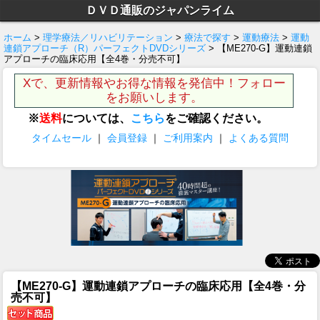
ＤＶＤ通販のジャパンライム
ホーム
>
理学療法／リハビリテーション
>
療法で探す
>
運動療法
>
運動
連鎖アプローチ（R）パーフェクトDVDシリーズ
> 【ME270-G】運動連鎖
アプローチの臨床応用【全4巻・分売不可】
Xで、更新情報やお得な情報を発信中！フォロー
をお願いします。
※
送料
については、
こちら
をご確認ください。
タイムセール
｜
会員登録
｜
ご利用案内
｜
よくある質問
【ME270-G】運動連鎖アプローチの臨床応用【全4巻・分
売不可】