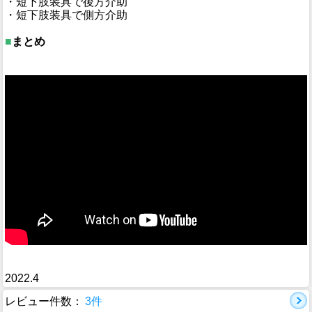
・短下肢装具で後方介助
・短下肢装具で側方介助
■
まとめ
2022.4
レビュー件数：
3件