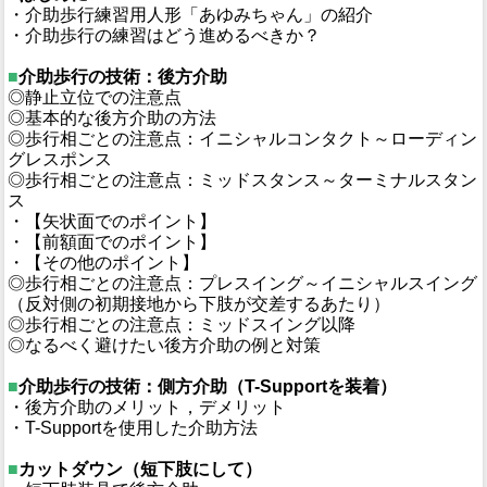
・介助歩行練習用人形「あゆみちゃん」の紹介
・介助歩行の練習はどう進めるべきか？
■
介助歩行の技術：後方介助
◎静止立位での注意点
◎基本的な後方介助の方法
◎歩行相ごとの注意点：イニシャルコンタクト～ローディン
グレスポンス
◎歩行相ごとの注意点：ミッドスタンス～ターミナルスタン
ス
・【矢状面でのポイント】
・【前額面でのポイント】
・【その他のポイント】
◎歩行相ごとの注意点：プレスイング～イニシャルスイング
（反対側の初期接地から下肢が交差するあたり）
◎歩行相ごとの注意点：ミッドスイング以降
◎なるべく避けたい後方介助の例と対策
■
介助歩行の技術：側方介助（T-Supportを装着）
・後方介助のメリット，デメリット
・T-Supportを使用した介助方法
■
カットダウン（短下肢にして）