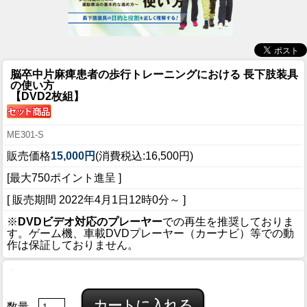
脳卒中片麻痺患者の歩行トレーニングにおける 長下肢装具
の使い方
【DVD2枚組】
ME301-S
販売価格
15,000円
(消費税込:16,500円)
[最大750ポイント進呈 ]
[ 販売期間
2022年4月1日12時0分
～ ]
※
DVDビデオ対応のプレーヤー
での再生を推奨しておりま
す。ゲーム機、車載DVDプレーヤー（カーナビ）等での動
作は保証しておりません。
数量