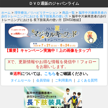
ＤＶＤ通販のジャパンライム
ホーム
>
理学療法／リハビリテーション
>
商品一覧
>
脳卒中片麻痺患者の
歩行トレーニングにおける 長下肢装具の使い方
> 脳卒中片麻痺患者の歩行
トレーニングにおける 長下肢装具の使い方【DVD2枚組】
【重要】キャンペーン実施中！上の画像をタップ!
Xで、更新情報やお得な情報を発信中！フォロー
をお願いします。
※
送料
については、
こちら
をご確認ください。
タイムセール
｜
会員登録
｜
ご利用案内
｜
よくある質問