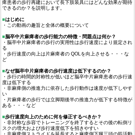
痺患者の歩行再建において長下肢装具にはどんな効果が期待
できるのか？を説明します。
■
はじめに
・この動画の趣旨と全体の概要について
■
脳卒中片麻痺者の歩行能力の特徴・問題点は何か？
・脳卒中片麻痺者の歩行の実用性は歩行速度により規定され
る
・歩行速度の向上は片麻痺者の QOLを向上させる・・・な
ど
■
なぜ脳卒中片麻痺者の歩行速度は低下するのか？
・歩行の時間的対称性が低いほど脳卒中片麻痺患者の歩行速
度は低下する
・非麻痺側の推進力に依存した歩行動作は速度が低下しやす
い
・片麻痺者の歩行では立脚期後半の推進力が低下する特徴が
ある・・・など
■
歩行速度向上のために何を修正するべきか？
・⾮対称な歩容でトレーニングを終了するとその後の転倒リ
スクの増⼤および歩⾏速度低下を招きやすい
・非麻痺側ストライドを延長すると麻痺側下腿三頭の筋活動