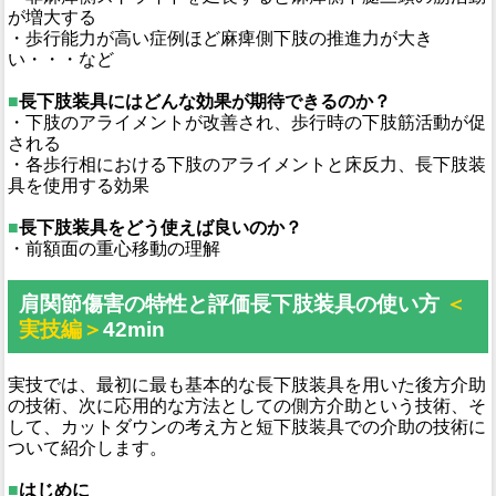
が増大する
・歩⾏能⼒が⾼い症例ほど⿇痺側下肢の推進⼒が⼤き
い・・・など
■
長下肢装具にはどんな効果が期待できるのか？
・下肢のアライメントが改善され、歩行時の下肢筋活動が促
される
・各歩行相における下肢のアライメントと床反力、長下肢装
具を使用する効果
■
長下肢装具をどう使えば良いのか？
・前額面の重心移動の理解
肩関節傷害の特性と評価長下肢装具の使い方
＜
実技編＞
42min
実技では、最初に最も基本的な長下肢装具を用いた後方介助
の技術、次に応用的な方法としての側方介助という技術、そ
して、カットダウンの考え方と短下肢装具での介助の技術に
ついて紹介します。
■
はじめに