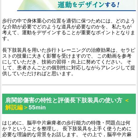
歩行の中で身体重心の位置を適切に保つためには、どのよう
な介助が必要でどのような道具が必要なのかを、 私たちが
考えて、運動をデザインすることが重要なポイントとなりま
す。
長下肢装具を用いた歩行トレーニングの治療効果は、セラピ
ストの技量に大きく影響を受けますので、 この動画を参考
にしていただき、技術の習得・向上に努めてください。 そ
して、患者さんごとの個別性に対応しながらアレンジして提
供していただければと思います。
肩関節傷害の特性と評価長下肢装具の使い方
＜
解説編＞
55min
はじめに、脳卒中片麻痺者の歩行能力の特徴・問題点は何
か？ということを整理し、 長下肢装具を上手く使うために
必要な理論的な背景をお話します。 その上で，脳卒中片麻