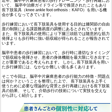
近年、脳卒中片麻痺患者の歩行トレーニング・歩行再建にお
いて、 脳卒中治療ガイドライン等で推奨されたこともあり
長下肢装具（knee ankle foot orthosis：KAFO）を用いる機
会が多くなってきています。
歩行練習において長下肢装具を使用する目的は膝関節の自由
度の制限による課題難易度の調整にあるとされています。
また、長下肢装具の使用により下腿三頭筋では随意的な筋力
発揮よりも歩行時に強い筋収縮が得られることが報告されて
います。
脳卒中患者の歩行練習において、歩行時に適切なタイミング
で筋収縮を発揮させ、患者の身体機能を最大限に引き出すこ
とが重要であると考えられます。 しかし, 長下肢装具を用い
た歩行練習には、なかなか難しい面も多くあります。
そこで今回は、脳卒中片麻痺患者の歩行能力の特徴・問題点
は何か？ということを整理した上で、 長下肢装具を上手く
使うために必要な理論的な背景と歩行再建における長下肢装
具の効果、 そして、介助歩行の技術について実技を交えな
がら詳しく紹介します。