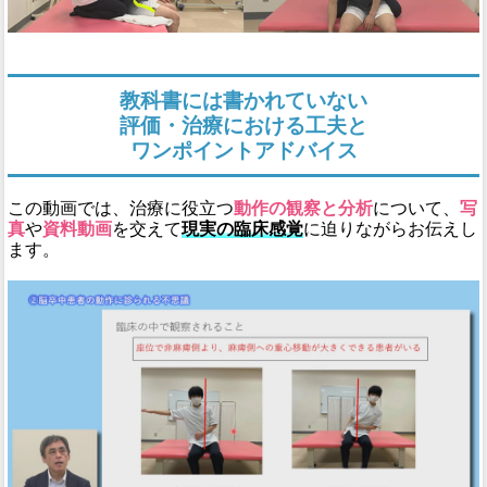
教科書には書かれていない
評価・治療における工夫と
ワンポイントアドバイス
この動画では、治療に役立つ
動作の観察と分析
について、
写
真
や
資料動画
を交えて
現実の臨床感覚
に迫りながらお伝えし
ます。