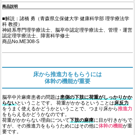
商品説明
■解説：諸橋 勇（青森県立保健大学 健康科学部 理学療法学
科 教授）
神経系専門理学療法士、脳卒中認定理学療法士、管理・運営
認定理学療法士、障害科学修士
商品No.ME308-S
床から推進力をもらうには
体幹の機能が重要
脳卒中片麻痺患者の問題は
患側の下肢に荷重がしっかりかか
らない
ということです。 荷重がかかるということは
床反力
をうまく使えるかどうかということで、つまり床から
推進力
をもらえるかどうかなのです。
荷重がかからない理由について
下肢の麻痺
に目が行きがちで
すが、その推進力をもらうためにはその他に
体幹の機能
が重
要です。