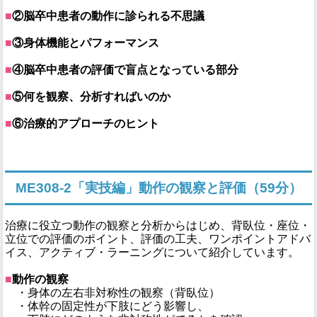
■
②脳卒中患者の動作に診られる不思議
■
③身体機能とパフォーマンス
■
④脳卒中患者の評価で盲点となっている部分
■
⑤何を観察、分析すればいのか
■
⑥治療的アプローチのヒント
ME308-2「実技編」動作の観察と評価（59分）
治療に役立つ動作の観察と分析からはじめ、背臥位・座位・
立位での評価のポイント、評価の工夫、ワンポイントアドバ
イス、アクティブ・ラーニングについて紹介しています。
■
動作の観察
・身体の左右非対称性の観察（背臥位）
・体幹の固定性が下肢にどう影響し、