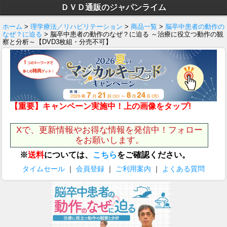
ＤＶＤ通販のジャパンライム
ホーム
>
理学療法／リハビリテーション
>
商品一覧
>
脳卒中患者の動作の
なぜ？に迫る
> 脳卒中患者の動作のなぜ？に迫る ～治療に役立つ動作の観
察と分析～【DVD3枚組・分売不可】
【重要】キャンペーン実施中！上の画像をタップ!
Xで、更新情報やお得な情報を発信中！フォロー
をお願いします。
※
送料
については、
こちら
をご確認ください。
タイムセール
｜
会員登録
｜
ご利用案内
｜
よくある質問