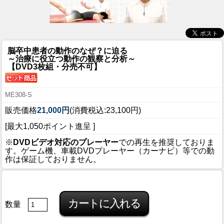
脳卒中患者の動作のなぜ？に迫る
～治療に役立つ動作の観察と分析～
【DVD3枚組・分売不可】
ME308-S
販売価格
21,000円
(消費税込:23,100円)
[最大1,050ポイント進呈 ]
※
DVDビデオ対応のプレーヤー
での再生を推奨しておりま
す。ゲーム機、車載DVDプレーヤー（カーナビ）等での動
作は保証しておりません。
数量