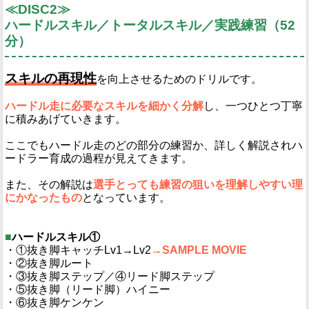
≪DISC2≫
ハードルスキル／トータルスキル／実践練習（52
分）
スキルの再現性
を向上させるためのドリルです。
ハードル走に必要なスキルを細かく分解
し、一つひとつ丁寧
に積みあげていきます。
ここでもハードル走のどの部分の練習か、詳しく解説されハ
ードラー育成の過程が見えてきます。
また、その解説は
選手とっても練習の狙いを理解しやすい理
にかなったもの
となっています。
■
ハードルスキル①
・①抜き脚キャッチLv1→Lv2
→SAMPLE MOVIE
・②抜き脚ルート
・③抜き脚ステップ／④リード脚ステップ
・⑤抜き脚（リード脚）ハイニー
・⑥抜き脚ケンケン