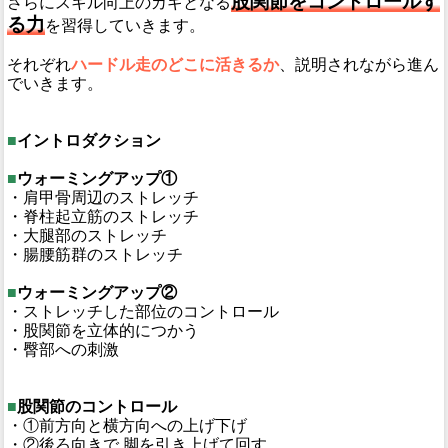
股関節をコントロールす
さらにスキル向上のカギとなる
る力
を習得していきます。
それぞれ
ハードル走のどこに活きるか
、説明されながら進ん
でいきます。
■
イントロダクション
■
ウォーミングアップ①
・肩甲骨周辺のストレッチ
・脊柱起立筋のストレッチ
・大腿部のストレッチ
・腸腰筋群のストレッチ
■
ウォーミングアップ②
・ストレッチした部位のコントロール
・股関節を立体的につかう
・臀部への刺激
■
股関節のコントロール
・①前方向と横方向への上げ下げ
・②後ろ向きで 脚を引き上げて回す