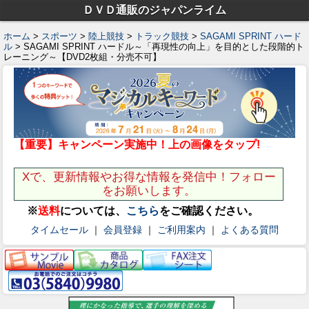
ＤＶＤ通販のジャパンライム
ホーム
>
スポーツ
>
陸上競技
>
トラック競技
>
SAGAMI SPRINT ハード
ル
> SAGAMI SPRINT ハードル～「再現性の向上」を目的とした段階的ト
レーニング～【DVD2枚組・分売不可】
【重要】キャンペーン実施中！上の画像をタップ!
Xで、更新情報やお得な情報を発信中！フォロー
をお願いします。
※
送料
については、
こちら
をご確認ください。
タイムセール
｜
会員登録
｜
ご利用案内
｜
よくある質問