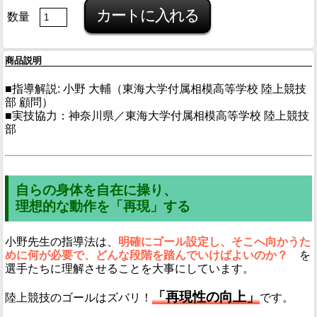
数量
商品説明
■指導解説: 小野 大輔（東海大学付属相模高等学校 陸上競技
部 顧問）
■実技協力：神奈川県／東海大学付属相模高等学校 陸上競技
部
自らの身体を自在に操り、
理想的な動作を「再現」する
小野先生の指導法は、
明確にゴール設定し、そこへ向かうた
めに何が必要で、どんな段階を踏んでいけばよいのか？
を
選手たちに理解させることを大事にしています。
「再現性の向上」
陸上競技のゴールはズバリ！
です。