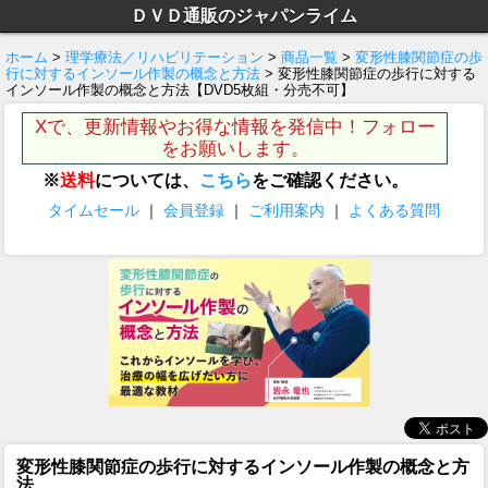
ＤＶＤ通販のジャパンライム
ホーム
>
理学療法／リハビリテーション
>
商品一覧
>
変形性膝関節症の歩
行に対するインソール作製の概念と方法
> 変形性膝関節症の歩行に対する
インソール作製の概念と方法【DVD5枚組・分売不可】
Xで、更新情報やお得な情報を発信中！フォロー
をお願いします。
※
送料
については、
こちら
をご確認ください。
タイムセール
｜
会員登録
｜
ご利用案内
｜
よくある質問
変形性膝関節症の歩行に対するインソール作製の概念と方
法