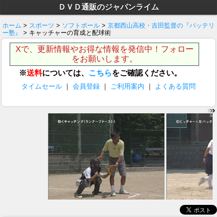
ＤＶＤ通販のジャパンライム
ホーム
>
スポーツ
>
ソフトボール
>
京都西山高校・吉田監督の『バッテリ
ー塾』
> キャッチャーの育成と配球術
Xで、更新情報やお得な情報を発信中！フォロー
をお願いします。
※
送料
については、
こちら
をご確認ください。
タイムセール
｜
会員登録
｜
ご利用案内
｜
よくある質問