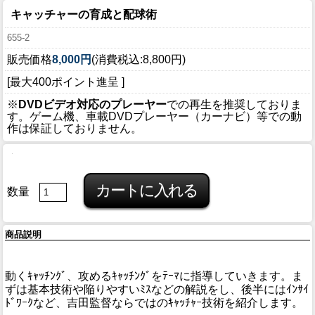
キャッチャーの育成と配球術
655-2
販売価格
8,000円
(消費税込:8,800円)
[最大400ポイント進呈 ]
※
DVDビデオ対応のプレーヤー
での再生を推奨しておりま
す。ゲーム機、車載DVDプレーヤー（カーナビ）等での動
作は保証しておりません。
数量
商品説明
動くｷｬｯﾁﾝｸﾞ、攻めるｷｬｯﾁﾝｸﾞをﾃｰﾏに指導していきます。ま
ずは基本技術や陥りやすいﾐｽなどの解説をし、後半にはｲﾝｻｲ
ﾄﾞﾜｰｸなど、吉田監督ならではのｷｬｯﾁｬｰ技術を紹介します。