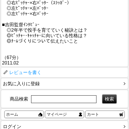
◎右ﾋﾟｯﾁｬｰ×右ﾊﾞｯﾀｰ（ｽﾗｯｶﾞｰ）
◎左ﾋﾟｯﾁｬｰ×左ﾊﾞｯﾀｰ
◎左ﾋﾟｯﾁｬｰ×右ﾊﾞｯﾀｰ
■吉田監督ｲﾝﾀﾋﾞｭｰ
◎2年半で投手を育てていく秘訣とは？
◎ﾋﾟｯﾁｬｰ･ｷｬｯﾁｬｰに向いている性格は？
◎ﾁｰﾑづくりについて伝えたいこと
（67分）
2011.02
レビューを書く
お気に入りに登録
商品検索
ホーム
マイページ
カート
ログイン