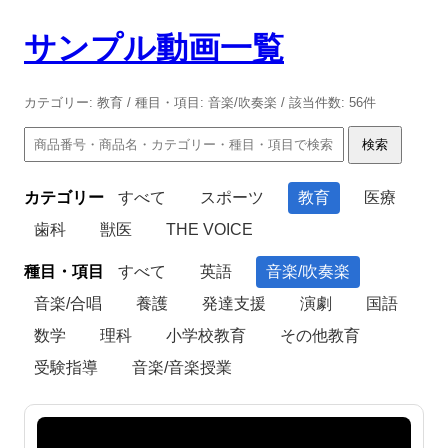
サンプル動画一覧
カテゴリー: 教育 / 種目・項目: 音楽/吹奏楽 / 該当件数: 56件
検索
カテゴリー
すべて
スポーツ
教育
医療
歯科
獣医
THE VOICE
種目・項目
すべて
英語
音楽/吹奏楽
音楽/合唱
養護
発達支援
演劇
国語
数学
理科
小学校教育
その他教育
受験指導
音楽/音楽授業