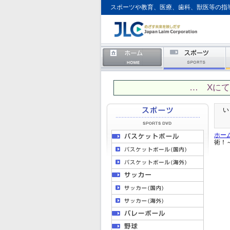
スポーツや教育、医療、歯科、獣医等の指
… Xに
い
ホー
術！