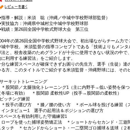
◆指導・解説：米須 聡（沖縄／中城中学校野球部監督）
◆実技協力：沖縄県中城村立中城中学校野球部
◆戦績：第26回全国中学軟式野球大会 第三位
2004年の第26回全国中学軟式野球大会で、初出場ながらチーム力
中城中学校。 米須監督の指導コンセプトである「技術よりもメンタ
導法と、校舎改築のためグランドが十分に使用できない状況の中で
的に利用する練習法」をご紹介します。
十分な練習スペースが確保できずお困りの先生方、選手（生徒）達
いる方、このタイトルでご紹介する米須監督・沖縄野球には、その
■サーキットトレーニング
＊股関節／太腿強化トレーニング1（主に内野手→低い姿勢を保つ
（冬場に有効） ＊股関節 柔軟性UP（投手→股関節の柔軟性）
■ピッチング練習
＊投手の選び方 ＊膝／腰の使い方 ＊ボール球を投げる練習（
＊インタビュー1 選手の起用法＆ポジションの選び方
■スペースを有効利用した守備練習1
＊ロープを使った捕球姿勢矯正法 ＊ショートからセカンド・三遊
スタッチ ＊セカンドからショート・一二塁間ゴロ捕球＆送球（