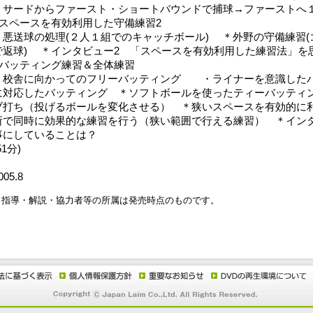
＊サードからファースト・ショートバウンドで捕球→ファーストへ
■スペースを有効利用した守備練習2
＊悪送球の処理(２人１組でのキャッチボール) ＊外野の守備練習
で返球) ＊インタビュー2 「スペースを有効利用した練習法」を
■バッティング練習＆全体練習
＊校舎に向かってのフリーバッティング ・ライナーを意識した
に対応したバッティング ＊ソフトボールを使ったティーバッテ
ブ打ち（投げるボールを変化させる） ＊狭いスペースを有効的
所で同時に効果的な練習を行う（狭い範囲で行える練習） ＊イン
事にしていることは？
51分)
005.8
※指導・解説・協力者等の所属は発売時点のものです。