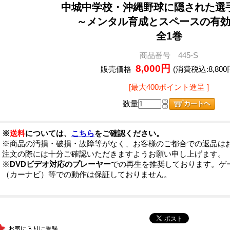
中城中学校・沖縄野球に隠された選
～メンタル育成とスペースの有
全1巻
商品番号 445-S
8,000円
販売価格
(消費税込:8,800
[最大400ポイント進呈 ]
数量
※
送料
については、
こちら
をご確認ください。
※商品の汚損・破損・故障等がなく、お客様のご都合での返品は
注文の際には十分ご確認いただきますようお願い申し上げます。
※
DVDビデオ対応のプレーヤー
での再生を推奨しております。ゲ
（カーナビ）等での動作は保証しておりません。