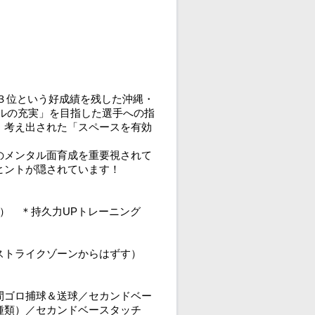
で３位という好成績を残した沖縄・
ルの充実」を目指した選手への指
、考え出された「スペースを有効
のメンタル面育成を重要視されて
ヒントが隠されています！
） ＊持久力UPトレーニング
ストライクゾーンからはずす）
間ゴロ捕球＆送球／セカンドベー
２種類）／セカンドベースタッチ