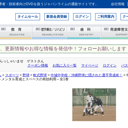
導者・技術者向けDVDを扱うジャパンライムの通販サイトです。
会社情報
タイムセール
新規会員登録
ログイン
ご利用案内
ク
て、更新情報やお得な情報を発信中！フォローお願いします！
らっしゃいませ ゲストさん
クーポン情報
お気に入り一覧
マイページ
ログイン
パス
ム
>
スポーツ
>
野球
>
軟式野球
>
中城中学校・沖縄野球に隠された選手育成術！
>
～メンタル育成とスペースの有効利用～全1巻