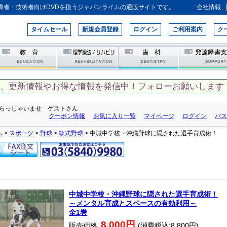
導者・技術者向けDVDを扱うジャパンライムの通販サイトです。
会社情報
タイムセール
新規会員登録
ログイン
ご利用案内
ク
て、更新情報やお得な情報を発信中！フォローお願いします！
らっしゃいませ ゲストさん
クーポン情報
お気に入り一覧
マイページ
ログイン
パス
ム
>
スポーツ
>
野球
>
軟式野球
> 中城中学校・沖縄野球に隠された選手育成術！
中城中学校・沖縄野球に隠された選手育成術！
～メンタル育成とスペースの有効利用～
全1巻
8,000円
販売価格
(消費税込:8,800円)