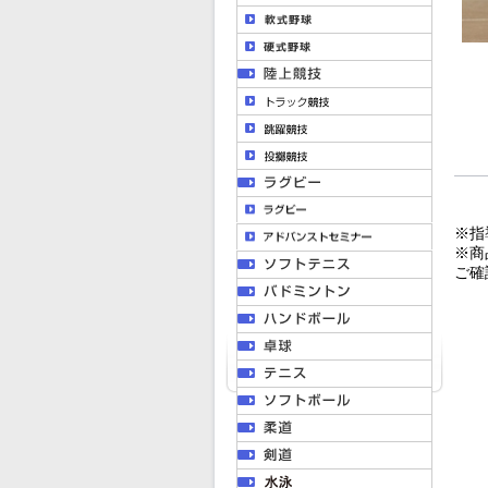
※指
※商
ご確