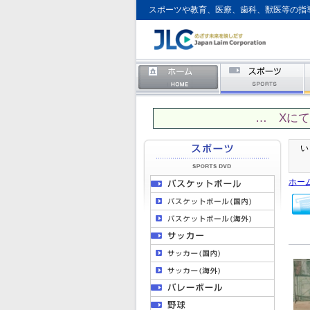
スポーツや教育、医療、歯科、獣医等の指
… Xに
い
ホー