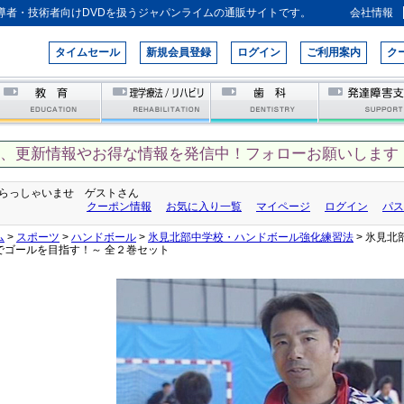
導者・技術者向けDVDを扱うジャパンライムの通販サイトです。
会社情報
タイムセール
新規会員登録
ログイン
ご利用案内
ク
て、更新情報やお得な情報を発信中！フォローお願いします！
らっしゃいませ ゲストさん
クーポン情報
お気に入り一覧
マイページ
ログイン
パス
ム
>
スポーツ
>
ハンドボール
>
氷見北部中学校・ハンドボール強化練習法
> 氷見
でゴールを目指す！～ 全２巻セット