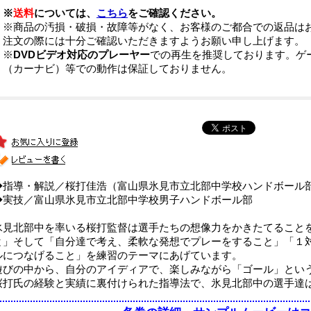
※
送料
については、
こちら
をご確認ください。
※商品の汚損・破損・故障等がなく、お客様のご都合での返品は
注文の際には十分ご確認いただきますようお願い申し上げます。
※
DVDビデオ対応のプレーヤー
での再生を推奨しております。ゲ
（カーナビ）等での動作は保証しておりません。
◆指導・解説／桜打佳浩（富山県氷見市立北部中学校ハンドボール
◆実技／富山県氷見市立北部中学校男子ハンドボール部
氷見北部中を率いる桜打監督は選手たちの想像力をかきたてること
と」そして「自分達で考え、柔軟な発想でプレーをすること」「１
ルにつなげること」を練習のテーマにあげています。
遊びの中から、自分のアイディアで、楽しみながら「ゴール」とい
桜打氏の経験と実績に裏付けられた指導法で、氷見北部中の選手達