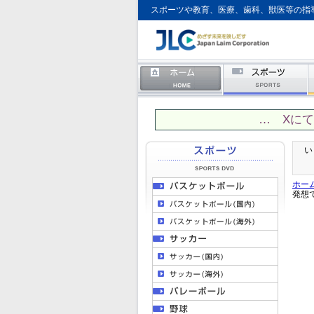
スポーツや教育、医療、歯科、獣医等の指
… Xに
い
ホー
発想