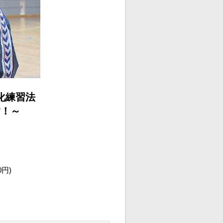
化練習法
す！～
0円)