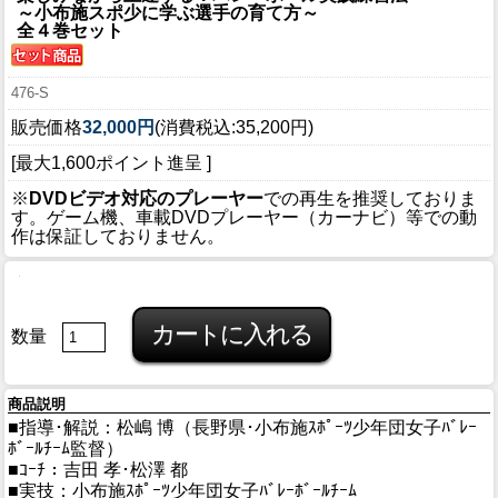
～小布施スポ少に学ぶ選手の育て方～
全４巻セット
476-S
販売価格
32,000円
(消費税込:35,200円)
[最大1,600ポイント進呈 ]
※
DVDビデオ対応のプレーヤー
での再生を推奨しておりま
す。ゲーム機、車載DVDプレーヤー（カーナビ）等での動
作は保証しておりません。
数量
商品説明
■指導･解説：松嶋 博（長野県･小布施ｽﾎﾟｰﾂ少年団女子ﾊﾞﾚｰ
ﾎﾞｰﾙﾁｰﾑ監督）
■ｺｰﾁ：吉田 孝･松澤 都
■実技：小布施ｽﾎﾟｰﾂ少年団女子ﾊﾞﾚｰﾎﾞｰﾙﾁｰﾑ