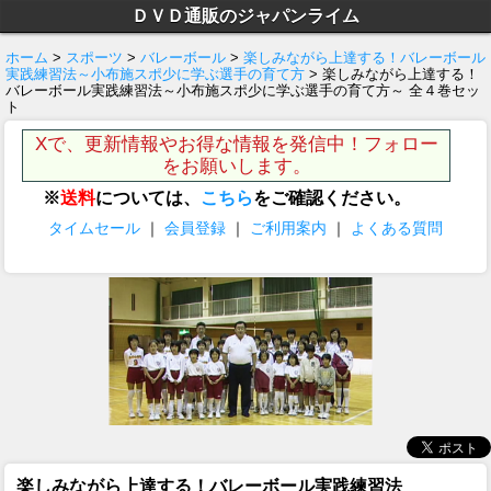
ＤＶＤ通販のジャパンライム
ホーム
>
スポーツ
>
バレーボール
>
楽しみながら上達する！バレーボール
実践練習法～小布施スポ少に学ぶ選手の育て方
> 楽しみながら上達する！
バレーボール実践練習法～小布施スポ少に学ぶ選手の育て方～ 全４巻セッ
ト
Xで、更新情報やお得な情報を発信中！フォロー
をお願いします。
※
送料
については、
こちら
をご確認ください。
タイムセール
｜
会員登録
｜
ご利用案内
｜
よくある質問
楽しみながら上達する！バレーボール実践練習法