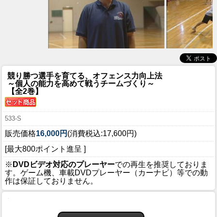
競り勝つ選手を育てる、オフェンス力向上法
～個人の能力を高めて戦うチームづくり～
【全2巻】
533-S
販売価格
16,000円
(消費税込:17,600円)
[最大800ポイント進呈 ]
※
DVDビデオ対応のプレーヤー
での再生を推奨しておりま
す。ゲーム機、車載DVDプレーヤー（カーナビ）等での動
作は保証しておりません。