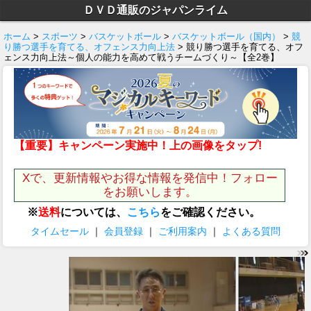
ＤＶＤ通販のジャパンライム
ホーム
>
スポーツ
>
バスケットボール
>
バスケットボール（国内）
>
競
り勝つ選手を育てる、オフェンス力向上法
> 競り勝つ選手を育てる、オフ
ェンス力向上法～個人の能力を高めて戦うチームづくり～【全2巻】
【重要】キャンペーン実施中！上の画像をタップ!
Xで、更新情報やお得な情報を発信中！フォロー
をお願いします。
※
送料
については、
こちら
をご確認ください。
タイムセール
｜
会員登録
｜
ご利用案内
｜
よくある質問