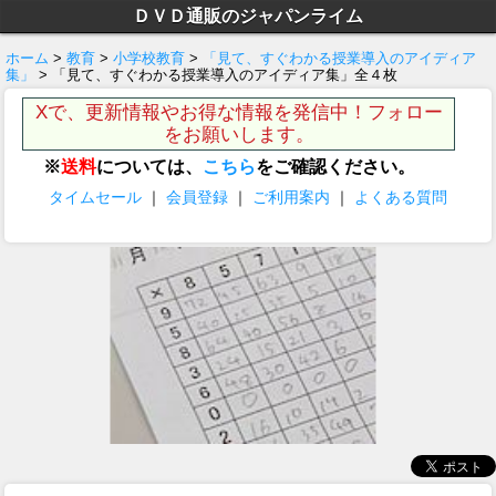
ＤＶＤ通販のジャパンライム
ホーム
>
教育
>
小学校教育
>
「見て、すぐわかる授業導入のアイディア
集」
> 「見て、すぐわかる授業導入のアイディア集」全４枚
Xで、更新情報やお得な情報を発信中！フォロー
をお願いします。
※
送料
については、
こちら
をご確認ください。
タイムセール
｜
会員登録
｜
ご利用案内
｜
よくある質問