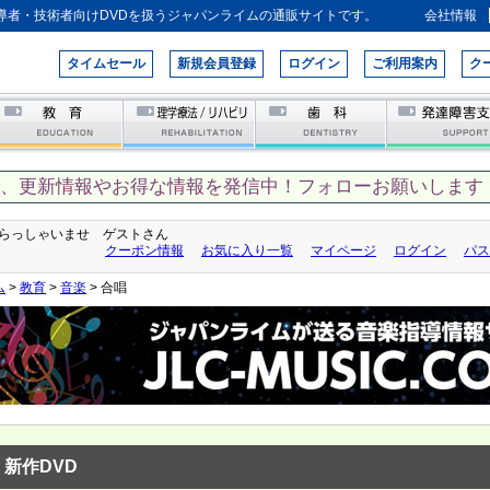
導者・技術者向けDVDを扱うジャパンライムの通販サイトです。
会社情報
タイムセール
新規会員登録
ログイン
ご利用案内
ク
て、更新情報やお得な情報を発信中！フォローお願いします！
らっしゃいませ ゲストさん
クーポン情報
お気に入り一覧
マイページ
ログイン
パス
ム
>
教育
>
音楽
> 合唱
新作DVD