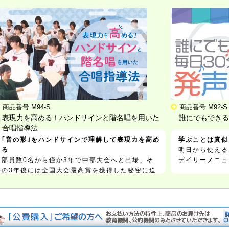
商品番号 M94-S
商品番号 M92-S
表現力を高める！ハンドサインと階名唱を用いた
誰にでもできる
合唱指導法
｢音の形｣をハンドサインで理解して表現力を高め
学ぶことは真似
る
明日から使える
部員数0名から僅か3年で中部大会へと出場、そ
デイリーメニュ
の3年後には全国大会最高賞を獲得した秘密に迫
る！