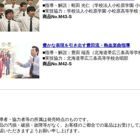
■指導・解説：蛭田 光仁（学校法人小松原学園 小
■実技協力：学校法人小松原学園 小松原高等学校
商品No.M43-S
豊かな表現を引き出す豊田流・熱血楽曲指導
■指導・解説：豊田 端吾（北海道帯広三条高等学
■実技協力：北海道帯広三条高等学校合唱部
商品No.M42-S
導者・協力者等の所属は発売時点のものです。
品の汚損・破損・故障等がなく、お客様のご都合での返品はお受けして
認いただきますようお願い申し上げます。