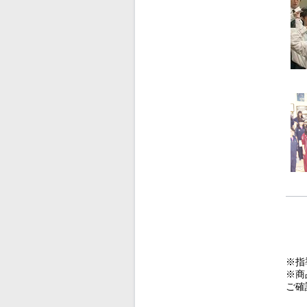
※指
※商
ご確