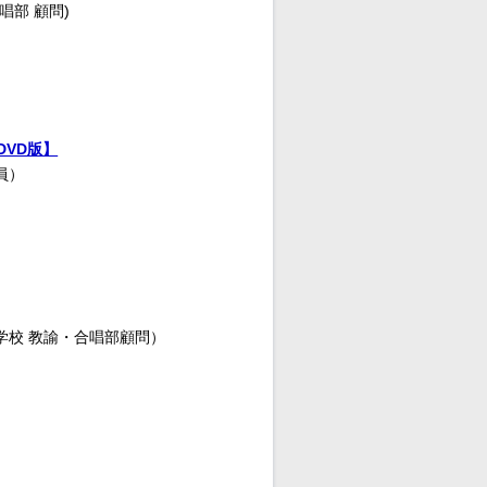
唱部 顧問)
VD版】
員）
）
学校 教諭・合唱部顧問）