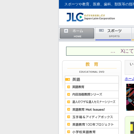
スポーツや教育、医療、歯科、獣医等の指
… Xに
い
ホー