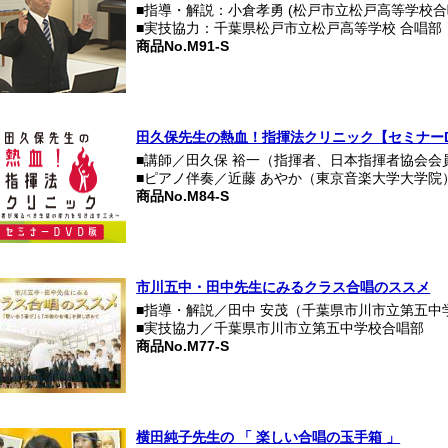
■指導・解説：小倉孝勇 (松戸市立松戸高等学校合
■実技協力：千葉県松戸市立松戸高等学校 合唱部
商品No.M91-S
田久保先生の熱血！指揮法クリニック【セミナーD
■講師／田久保 裕一（指揮者、日本指揮者協会会
■ピアノ伴奏／近藤 あやか（東京音楽大学大学院
商品No.M84-S
市川五中・田中先生にみるクラス合唱のススメ
■指導・解説／田中 安茂（千葉県市川市立第五中
■実技協力／千葉県市川市立第五中学校合唱部
商品No.M77-S
横田純子先生の 「 楽しい合唱の玉手箱 」