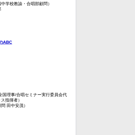
四中学校教諭・合唱部顧問）
部
のABC
全国理事/合唱セミナー実行委員会代
ラス指揮者）
問 田中安茂）