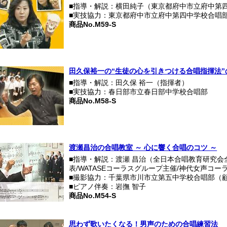
■指導・解説：横田純子（東京都府中市立府中第
■実技協力：東京都府中市立府中第四中学校合唱
商品No.M59-S
田久保裕一の“生徒の心を引きつける合唱指揮法”
■指導・解説：田久保 裕一（指揮者）
■実技協力：春日部市立春日部中学校合唱部
商品No.M58-S
渡瀬昌治の合唱教室 ～ 心に響く合唱のコツ ～
■指導・解説：渡瀬 昌治（全日本合唱教育研究会
表/WATASEコーラスグループ主催/神代女声コー
■撮影協力：千葉県市川市立第五中学校合唱部（顧
■ピアノ伴奏：岩撫 智子
商品No.M54-S
思わず歌いたくなる！男声のための合唱練習法