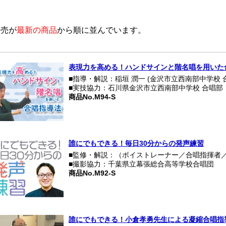
発売が
最新の商品
から順に並んでいます。
表現力を高める！ハンドサインと階名唱を用いた
■指導・解説：稲垣 潤一 (金沢市立西南部中学校 
■実技協力：石川県金沢市立西南部中学校 合唱部
商品No.M94-S
誰にでもできる！毎日30分からの発声練習
■監修・解説：（ボイストレーナー／合唱指揮者
■撮影協力：千葉県立幕張総合高等学校合唱団
商品No.M92-S
誰にでもできる！小倉孝勇先生による凝縮合唱指