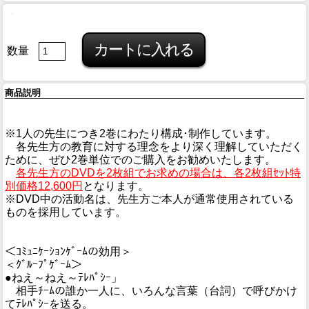
数量
商品説明
※1人の先生につき2巻にわたり構成･制作しています。
各先生方の教育に対する理念をより深く理解していただく
ために、ぜひ2巻単位でのご購入をお勧めいたします。
各先生方のDVDを2枚組でお求めの場合は、各2枚組ｾｯﾄ特
別価格12,600円
となります。
※DVD中の活動名は、先生方ご本人が通常使用されている
ものを採用しています。
＜ｺﾐｭﾆｹｰｼｮﾝｹﾞｰﾑの効用＞
＜ｸﾞﾙｰﾌﾟｹﾞｰﾑ＞
●ねえ～ねえ～ﾃﾚﾊﾟｼｰ」
相手ﾁｰﾑの誰か一人に、いろんな言葉（台詞）で呼びかけ
てﾃﾚﾊﾟｼｰを送る。