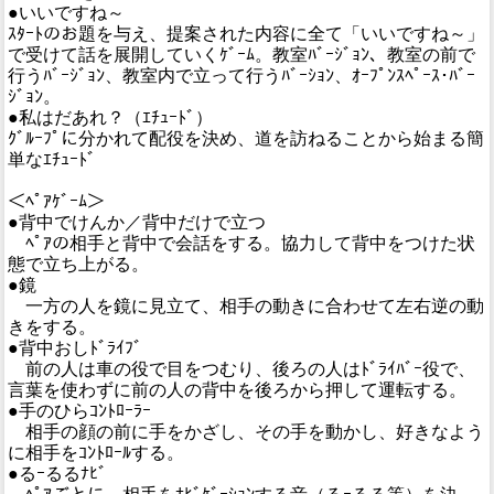
●いいですね～
ｽﾀｰﾄのお題を与え、提案された内容に全て「いいですね～」
で受けて話を展開していくｹﾞｰﾑ。教室ﾊﾞｰｼﾞｮﾝ、教室の前で
行うﾊﾞｰｼﾞｮﾝ、教室内で立って行うﾊﾞｰｼｮﾝ、ｵｰﾌﾟﾝｽﾍﾟｰｽ･ﾊﾞｰ
ｼﾞｮﾝ。
●私はだあれ？（ｴﾁｭｰﾄﾞ）
ｸﾞﾙｰﾌﾟに分かれて配役を決め、道を訪ねることから始まる簡
単なｴﾁｭｰﾄﾞ
＜ﾍﾟｱｹﾞｰﾑ＞
●背中でけんか／背中だけで立つ
ﾍﾟｱの相手と背中で会話をする。協力して背中をつけた状
態で立ち上がる。
●鏡
一方の人を鏡に見立て、相手の動きに合わせて左右逆の動
きをする。
●背中おしﾄﾞﾗｲﾌﾞ
前の人は車の役で目をつむり、後ろの人はﾄﾞﾗｲﾊﾞｰ役で、
言葉を使わずに前の人の背中を後ろから押して運転する。
●手のひらｺﾝﾄﾛｰﾗｰ
相手の顔の前に手をかざし、その手を動かし、好きなよう
に相手をｺﾝﾄﾛｰﾙする。
●るｰるるﾅﾋﾞ