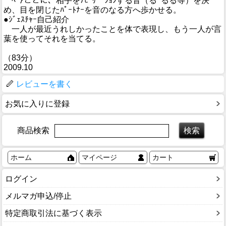
ﾍﾟｱごとに、相手をﾅﾋﾞｹﾞｰｼｮﾝする音（るｰるる等）を決
め、目を閉じたﾊﾟｰﾄﾅｰを音のなる方へ歩かせる。
●ｼﾞｪｽﾁｬｰ自己紹介
一人が最近うれしかったことを体で表現し、もう一人が言
葉を使ってそれを当てる。
（83分）
2009.10
レビューを書く
お気に入りに登録
商品検索
ホーム
マイページ
カート
ログイン
メルマガ申込/停止
特定商取引法に基づく表示