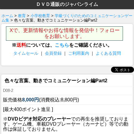
ＤＶＤ通販のジャパンライム
ホーム
>
教育
>
小学校教育
>
学級づくりのためのコミュニケーションゲー
ム集
> 色々な言葉、動きでコミュニケーション編Part2
Xで、更新情報やお得な情報を発信中！フォロー
をお願いします。
※
送料
については、
こちら
をご確認ください。
タイムセール
｜
会員登録
｜
ご利用案内
｜
よくある質問
色々な言葉、動きでコミュニケーション編Part2
D08-2
販売価格
8,000円
(消費税込:8,800円)
[最大400ポイント進呈 ]
※
DVDビデオ対応のプレーヤー
での再生を推奨しておりま
す。ゲーム機、車載DVDプレーヤー（カーナビ）等での動
作は保証しておりません。