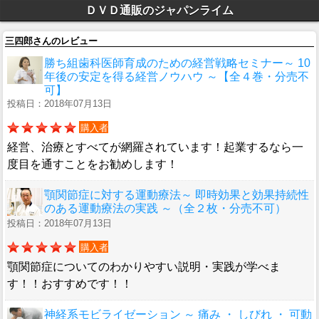
ＤＶＤ通販のジャパンライム
三四郎さんのレビュー
勝ち組歯科医師育成のための経営戦略セミナー～ 10
年後の安定を得る経営ノウハウ ～【全４巻・分売不
可】
投稿日：2018年07月13日
購入者
経営、治療とすべてが網羅されています！起業するなら一
度目を通すことをお勧めします！
顎関節症に対する運動療法～ 即時効果と効果持続性
のある運動療法の実践 ～（全２枚・分売不可）
投稿日：2018年07月13日
購入者
顎関節症についてのわかりやすい説明・実践が学べま
す！！おすすめです！！
神経系モビライゼーション ～ 痛み ・ しびれ ・ 可動