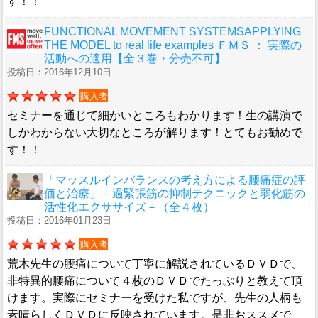
す！！
FUNCTIONAL MOVEMENT SYSTEMSAPPLYING
THE MODEL to real life examples ＦＭＳ ： 実際の
活動への適用【全３巻・分売不可】
投稿日：2016年12月10日
購入者
セミナーを通じて細かいところもわかります！生の講演で
しかわからない大切なところが解ります！とてもお勧めで
す！！
「マッスルインバランスの考え方による腰痛症の評
価と治療」－過緊張筋の抑制テクニックと弱化筋の
活性化エクササイズ－（全４枚）
投稿日：2016年01月23日
購入者
荒木先生の腰痛について丁寧に解説されているＤＶＤで、
非特異的腰痛について４枚のＤＶＤでたっぷりと教えて頂
けます。実際にセミナーを受けた私ですが、先生の人柄も
素晴らしくＤＶＤに反映されています。是非おススメで