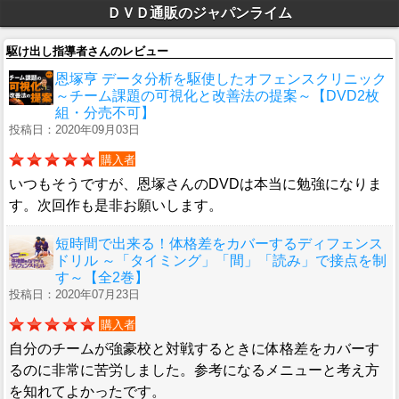
ＤＶＤ通販のジャパンライム
駆け出し指導者さんのレビュー
恩塚亨 データ分析を駆使したオフェンスクリニック
～チーム課題の可視化と改善法の提案～【DVD2枚
組・分売不可】
投稿日：2020年09月03日
購入者
いつもそうですが、恩塚さんのDVDは本当に勉強になりま
す。次回作も是非お願いします。
短時間で出来る！体格差をカバーするディフェンス
ドリル ～「タイミング」「間」「読み」で接点を制
す～【全2巻】
投稿日：2020年07月23日
購入者
自分のチームが強豪校と対戦するときに体格差をカバーす
るのに非常に苦労しました。参考になるメニューと考え方
を知れてよかったです。