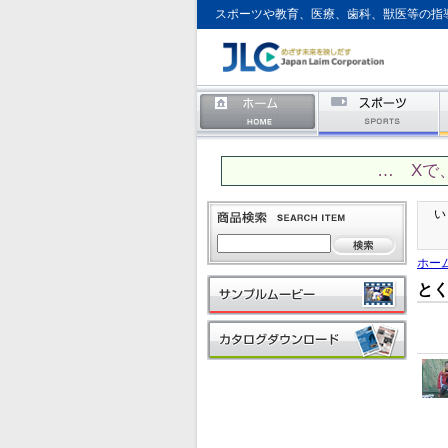
スポーツや教育、医療、歯科、獣医等の指
… Xで
い
ホー
と