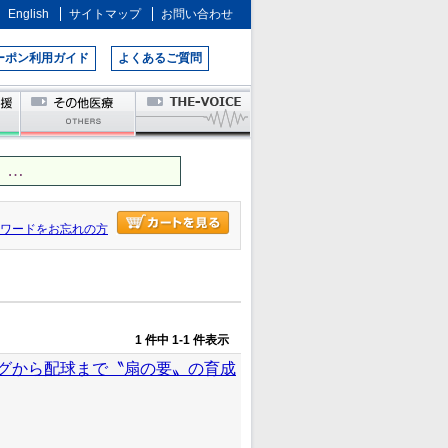
English
サイトマップ
お問い合わせ
ーポン利用ガイド
よくあるご質問
 …
ワードをお忘れの方
1 件中 1-1 件表示
グから配球まで〝扇の要〟の育成