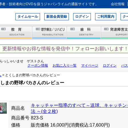
導者・技術者向けDVDを扱うジャパンライムの通販サイトです。
会社情報
タイムセール
新規会員登録
ログイン
ご利用案内
ク
、更新情報やお得な情報を発信中！フォローお願いします！
らっしゃいませ ゲストさん
クーポン情報
お気に入り一覧
マイページ
ログイン
パス
ム
> とくしまの野球バカさんのレビュー
くしまの野球バカさんのレビュー
キャッチャー指導のすべて～送球、キャッチン
商品名
法 ～(全２枚)
商品番号
823-S
価格
販売価格 16,000円
(消費税込:17,600円)