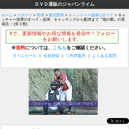
ＤＶＤ通販のジャパンライム
ホーム
>
スポーツ
>
野球
>
硬式野球
>
キャッチャー指導のすべて
> キャ
ッチャー指導のすべて～送球、キャッチングから配球まで〝扇の要〟の育
成法 ～(全２枚)
Xで、更新情報やお得な情報を発信中！フォロー
をお願いします。
※
送料
については、
こちら
をご確認ください。
タイムセール
｜
会員登録
｜
ご利用案内
｜
よくある質問