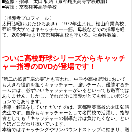
■監修・指導：太田 弘昭（京都翔英高等学校教諭）
■実技：京都翔英高等学校
〔指導者プロフィール〕
太田弘昭(おおたひろあき) 1972年生まれ。松山商業高校、
亜細亜大学ではキャッチャー一筋。母校などでの指導を経
て、2006年秋より京都翔英高校を率いる。社会科教諭。
ついに高校野球シリーズからキャッチ
ャー指導のDVDが登場です！
“第二の監督”“扇の要”とも言われ、中学や高校野球において
も大きな役割を担うキャッチャー。強いチーム、優勝するチ
ームには、必ずいいキャッチャーがいるといっても過言では
ありません。しかし、それだけに指導がとても難しいポジシ
ョンでもあります。
指導・解説をしていただいたのは、京都翔英高校の太田弘昭
先生です。自身もキャッチャーとして名門校で活躍し、指導
者としても「キャッチャーの指導だけは負けたくない」とい
うほどこだわり抜いています。
本編ではキャッチングやワンバウンドストップに始まり、送