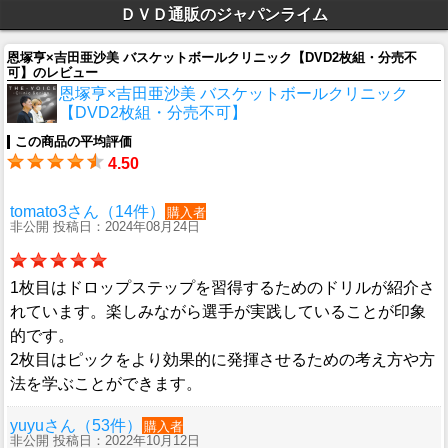
ＤＶＤ通販のジャパンライム
恩塚亨×吉田亜沙美 バスケットボールクリニック【DVD2枚組・分売不
可】のレビュー
恩塚亨×吉田亜沙美 バスケットボールクリニック
【DVD2枚組・分売不可】
この商品の平均評価
4.50
tomato3さん（14件）
購入者
非公開 投稿日：2024年08月24日
1枚目はドロップステップを習得するためのドリルが紹介さ
れています。楽しみながら選手が実践していることが印象
的です。
2枚目はピックをより効果的に発揮させるための考え方や方
法を学ぶことができます。
yuyuさん（53件）
購入者
非公開 投稿日：2022年10月12日