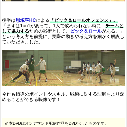
後半は
恩塚亨HC
による
「ピック＆ロールオフェンス」。
「まずは1on1があって、1人で攻められない時に、
チームと
して協力する
ための戦術として、
ピック＆ロール
がある。」
という考え方を前提に、実際の動きや考え方を細かく解説し
ていただきました。
今作も指導のポイントやスキル、戦術に対する理解をより深
めることができる映像です！
※本DVDはオンデマンド配信作品をDVD化したものです。