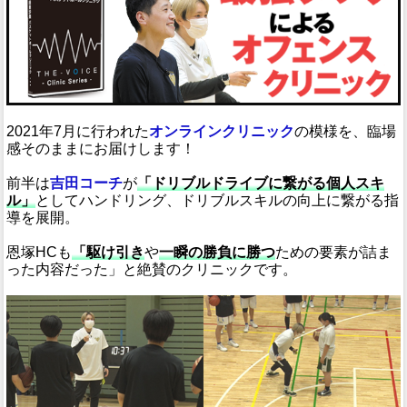
2021年7月に行われた
オンラインクリニック
の模様を、臨場
感そのままにお届けします！
前半は
吉田コーチ
が
「ドリブルドライブに繋がる個人スキ
ル」
としてハンドリング、ドリブルスキルの向上に繋がる指
導を展開。
恩塚HCも
「駆け引き
や
一瞬の勝負に勝つ
ための要素が詰ま
った内容だった」と絶賛のクリニックです。