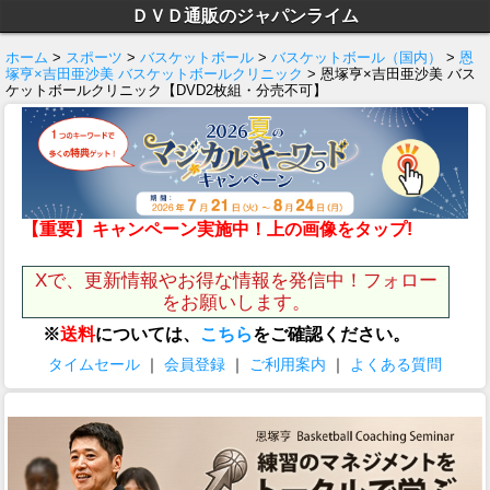
ＤＶＤ通販のジャパンライム
ホーム
>
スポーツ
>
バスケットボール
>
バスケットボール（国内）
>
恩
塚亨×吉田亜沙美 バスケットボールクリニック
> 恩塚亨×吉田亜沙美 バス
ケットボールクリニック【DVD2枚組・分売不可】
【重要】キャンペーン実施中！上の画像をタップ!
Xで、更新情報やお得な情報を発信中！フォロー
をお願いします。
※
送料
については、
こちら
をご確認ください。
タイムセール
｜
会員登録
｜
ご利用案内
｜
よくある質問