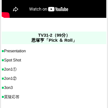
TV31-2（99分）
恩塚亨「Pick ＆ Roll」
■
Presentation
■
Spot Shot
■
2on1①
■
2on1②
■
3on3
■
質疑応答