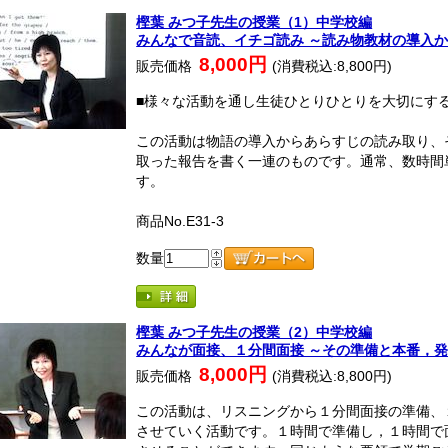
樫葉 みつ子先生の授業（1）中学校編
みんなで音読、イチゴ読み ～読み物教材の導入
8,000円
販売価格
(消費税込:8,800円)
■様々な活動を通し生徒ひとりひとりを大切にす
この活動は物語の導入からあらすじの読み取り、
取った報告を書く一連のものです。通常、数時間
す。
商品No.E31-3
数量
樫葉 みつ子先生の授業（2）中学校編
みんなが面接、１分間面接 ～その準備と本番，
8,000円
販売価格
(消費税込:8,800円)
この活動は、リスニングから１分間面接の準備、
させていく活動です。１時間で準備し，１時間で