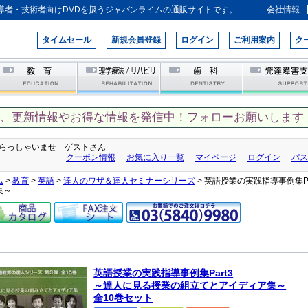
導者・技術者向けDVDを扱うジャパンライムの通販サイトです。
会社情報
タイムセール
新規会員登録
ログイン
ご利用案内
ク
て、更新情報やお得な情報を発信中！フォローお願いします！
らっしゃいませ ゲストさん
クーポン情報
お気に入り一覧
マイページ
ログイン
パス
ム
>
教育
>
英語
>
達人のワザ＆達人セミナーシリーズ
> 英語授業の実践指導事例集
集～
英語授業の実践指導事例集Part3
～達人に見る授業の組立てとアイディア集～
全10巻セット