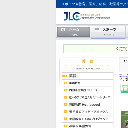
スポーツや教育、医療、歯科、獣医等の指
… Xに
い
ホー
ィア