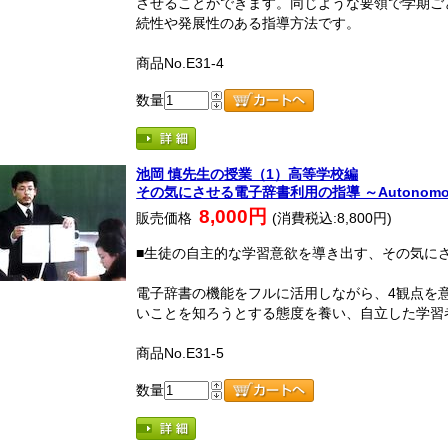
させることができます。同じような要領で学期ご
続性や発展性のある指導方法です。
商品No.E31-4
数量
池岡 慎先生の授業（1）高等学校編
その気にさせる電子辞書利用の指導 ～Autonomou
8,000円
販売価格
(消費税込:8,800円)
■生徒の自主的な学習意欲を導き出す、その気に
電子辞書の機能をフルに活用しながら、4観点を
いことを知ろうとする態度を養い、自立した学習
商品No.E31-5
数量