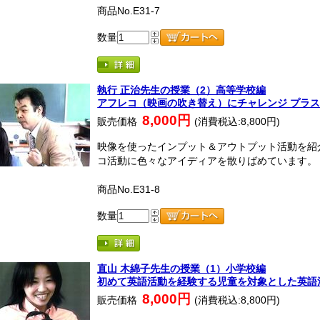
商品No.E31-7
数量
執行 正治先生の授業（2）高等学校編
アフレコ（映画の吹き替え）にチャレンジ プラ
8,000円
販売価格
(消費税込:8,800円)
映像を使ったインプット＆アウトプット活動を紹
コ活動に色々なアイディアを散りばめています。
商品No.E31-8
数量
直山 木綿子先生の授業（1）小学校編
初めて英語活動を経験する児童を対象とした英語
8,000円
販売価格
(消費税込:8,800円)