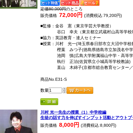
定価80,000円
のところ
72,000円
販売価格
(消費税込:79,200円)
■監修：金谷 憲（東京学芸大学教授）
谷口 幸夫（東京都立武蔵村山高等学校
■協力：英語教育・達人セミナー
■授業：川村 光一(埼玉県春日部市立大沼中学校
樫葉 みつ子(徳島県徳島市立加茂名中学
池岡 慎(広島大学附属福山中学・高等学
執行 正治(佐賀県立小城高等学校教諭)
直山 木綿子(京都市総合教育センター／カ
商品No.E31-S
数量
川村 光一先生の授業（1）中学校編
生徒の話す力を伸ばすインプット活動とアウトプ
8,000円
販売価格
(消費税込:8,800円)