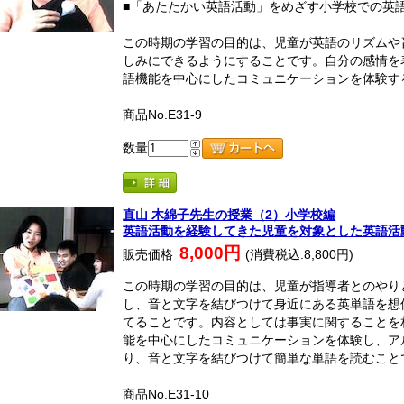
■「あたたかい英語活動」をめざす小学校での英
この時期の学習の目的は、児童が英語のリズムや
しみにできるようにすることです。自分の感情を
語機能を中心にしたコミュニケーションを体験す
商品No.E31-9
数量
直山 木綿子先生の授業（2）小学校編
英語活動を経験してきた児童を対象とした英語活
8,000円
販売価格
(消費税込:8,800円)
この時期の学習の目的は、児童が指導者とのやり
し、音と文字を結びつけて身近にある英単語を想
てることです。内容としては事実に関することを
能を中心にしたコミュニケーションを体験し、ア
り、音と文字を結びつけて簡単な単語を読むこと
商品No.E31-10