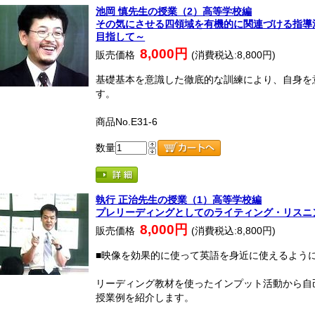
池岡 慎先生の授業（2）高等学校編
その気にさせる四領域を有機的に関連づける指導法 ～Au
目指して～
8,000円
販売価格
(消費税込:8,800円)
基礎基本を意識した徹底的な訓練により、自身を
す。
商品No.E31-6
数量
執行 正治先生の授業（1）高等学校編
プレリーディングとしてのライティング・リスニ
8,000円
販売価格
(消費税込:8,800円)
■映像を効果的に使って英語を身近に使えるよう
リーディング教材を使ったインプット活動から自
授業例を紹介します。