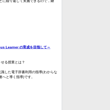
とに繰り返して実施できるので，継
s Learner の育成を目指して～
させる授業とは？
意識した電子辞書利用の指導(わからな
者へと導く指導)です。