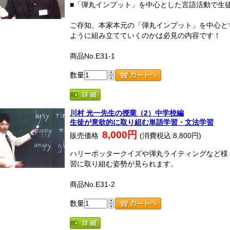
■「弾丸インプット」を中心とした言語活動で生
ご存知、本家本元の「弾丸インプット」を中心と
ように組み立てていくのかは必見の内容です！
商品No.E31-1
数量
川村 光一先生の授業（2）中学校編
生徒が意欲的に取り組む単語学習・文法学習
8,000円
販売価格
(消費税込:8,800円)
ハリーポッタークイズや弾丸ライティングなど様
習に取り組む姿勢が見られます。
商品No.E31-2
数量