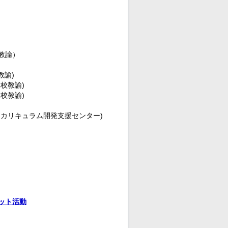
教諭）
教諭)
校教諭)
校教諭)
リキュラム開発支援センター)
ット活動