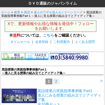
ＤＶＤ通販のジャパンライム
ホーム
>
教育
>
英語
>
達人のワザ＆達人セミナーシリーズ
> 英語授業の
実践指導事例集Part１～達人に見る授業の組み立てとアイディア集～
Xで、更新情報やお得な情報を発信中！フォロー
をお願いします。
※
送料
については、
こちら
をご確認ください。
タイムセール
｜
会員登録
｜
ご利用案内
｜
よくある質問
英語授業の実践指導事例集Part１
～達人に見る授業の組み立てとアイディア集～
>
1
2
英語授業の実践指導事例集 Part1
達人にみる授業の組み立てとアイディ
ア集
全10巻セット