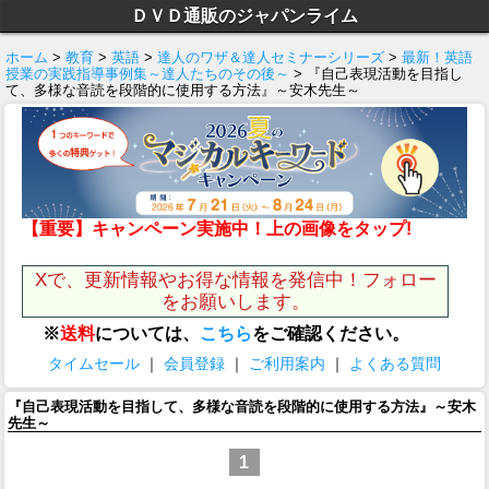
ＤＶＤ通販のジャパンライム
ホーム
>
教育
>
英語
>
達人のワザ＆達人セミナーシリーズ
>
最新！英語
授業の実践指導事例集～達人たちのその後～
> 『自己表現活動を目指し
て、多様な音読を段階的に使用する方法』～安木先生～
【重要】キャンペーン実施中！上の画像をタップ!
Xで、更新情報やお得な情報を発信中！フォロー
をお願いします。
※
送料
については、
こちら
をご確認ください。
タイムセール
｜
会員登録
｜
ご利用案内
｜
よくある質問
『自己表現活動を目指して、多様な音読を段階的に使用する方法』～安木
先生～
1