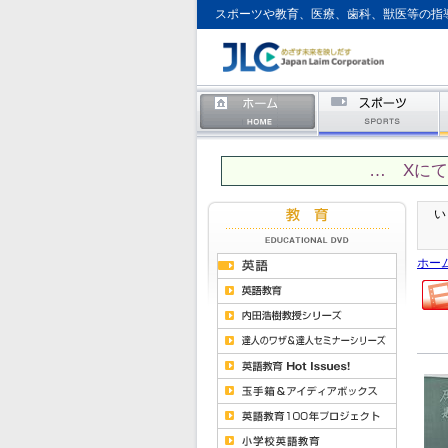
スポーツや教育、医療、歯科、獣医等の指
… Xに
い
ホー