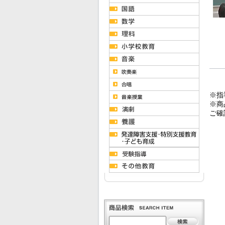
※指
※商
ご確