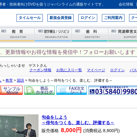
導者・技術者向けDVDを扱うジャパンライムの通販サイトです。
会社情報
タイムセール
新規会員登録
ログイン
ご利用案内
ク
て、更新情報やお得な情報を発信中！フォローお願いします！
らっしゃいませ ゲストさん
クーポン情報
お気に入り一覧
マイページ
ログイン
パス
ム
>
教育
>
国語
> 句会をしよう～俳句をつくる、楽しむ、評価する～
句会をしよう
～俳句をつくる、楽しむ、評価する～
8,000円
販売価格
(消費税込:8,800円)