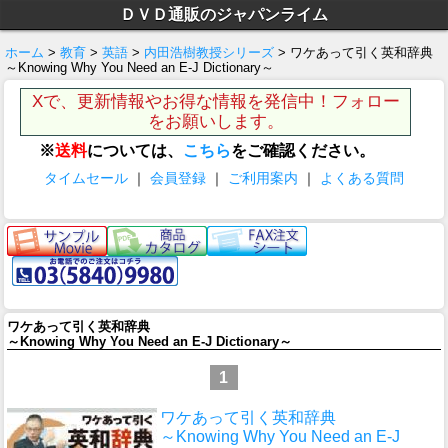
ＤＶＤ通販のジャパンライム
ホーム
>
教育
>
英語
>
内田浩樹教授シリーズ
> ワケあって引く英和辞典
～Knowing Why You Need an E-J Dictionary～
Xで、更新情報やお得な情報を発信中！フォロー
をお願いします。
※
送料
については、
こちら
をご確認ください。
タイムセール
｜
会員登録
｜
ご利用案内
｜
よくある質問
ワケあって引く英和辞典
～Knowing Why You Need an E-J Dictionary～
1
ワケあって引く英和辞典
～Knowing Why You Need an E-J