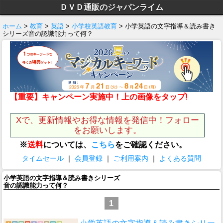
ＤＶＤ通販のジャパンライム
ホーム
>
教育
>
英語
>
小学校英語教育
> 小学英語の文字指導＆読み書き
シリーズ音の認識能力って何？
【重要】キャンペーン実施中！上の画像をタップ!
Xで、更新情報やお得な情報を発信中！フォロー
をお願いします。
※
送料
については、
こちら
をご確認ください。
タイムセール
｜
会員登録
｜
ご利用案内
｜
よくある質問
小学英語の文字指導＆読み書きシリーズ
音の認識能力って何？
1