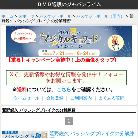
ＤＶＤ通販のジャパンライム
ホーム
>
スポーツ
>
バスケットボール
>
バスケットボール（国内）
> 鷲
野鋭久 パッシングブレイクの分解練習
【重要】キャンペーン実施中！上の画像をタップ!
Xで、更新情報やお得な情報を発信中！フォロー
をお願いします。
※
送料
については、
こちら
をご確認ください。
タイムセール
｜
会員登録
｜
ご利用案内
｜
よくある質問
鷲野鋭久 パッシングブレイクの分解練習
1
鷲野鋭久 パッシングブレイクの分解練