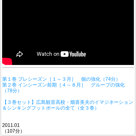
第１巻 プレシーズン［１～３月］ 個の強化（74分）
第２巻 インシーズン前期［４～８月］ グループの強化
（78分）
【３巻セット】広島観音高校・畑喜美夫のイマジネーション
＆シンキングフットボールの全て（全３巻）
2011.01
（107分）