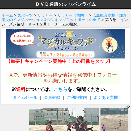
ＤＶＤ通販のジャパンライム
ホーム
>
スポーツ
>
サッカー
>
サッカー（国内）
>
広島観音高校・畑喜
美夫のイマジネーション＆シンキングフットボールの全て
> 第３巻 イン
シーズン後期［９～１２月］ チームの強化
【重要】キャンペーン実施中！上の画像をタップ!
Xで、更新情報やお得な情報を発信中！フォロー
をお願いします。
※
送料
については、
こちら
をご確認ください。
タイムセール
｜
会員登録
｜
ご利用案内
｜
よくある質問