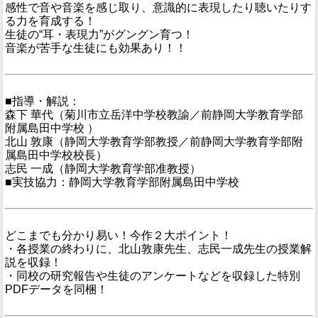
感性で音や音楽を感じ取り、意識的に表現したり聴いたりす
る力を育成する！
生徒の“耳・表現力”がグングン育つ！
音楽が苦手な生徒にも効果あり！！
■指導・解説：
森下 華代（菊川市立岳洋中学校教諭／前静岡大学教育学部
附属島田中学校 ）
北山 敦康（静岡大学教育学部教授／前静岡大学教育学部附
属島田中学校校長）
志民 一成（静岡大学教育学部准教授）
■実技協力：静岡大学教育学部附属島田中学校
どこまでも分かり易い！今作２大ポイント！
・各授業の終わりに、北山敦康先生、志民一成先生の授業解
説を収録！
・同校の研究報告や生徒のアンケートなどを収録した特別
PDFデータを同梱！