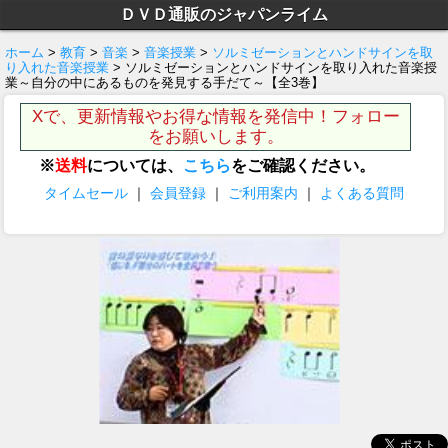
ＤＶＤ通販のジャパンライム
ホーム
>
教育
>
音楽
>
音楽授業
>
ソルミゼーションとハンドサインを取
り入れた音楽授業
> ソルミゼーションとハンドサインを取り入れた音楽授
業～自分の中にあるものを発見する手だて～【全3巻】
Xで、更新情報やお得な情報を発信中！フォロー
をお願いします。
※
送料
については、
こちら
をご確認ください。
タイムセール
｜
会員登録
｜
ご利用案内
｜
よくある質問