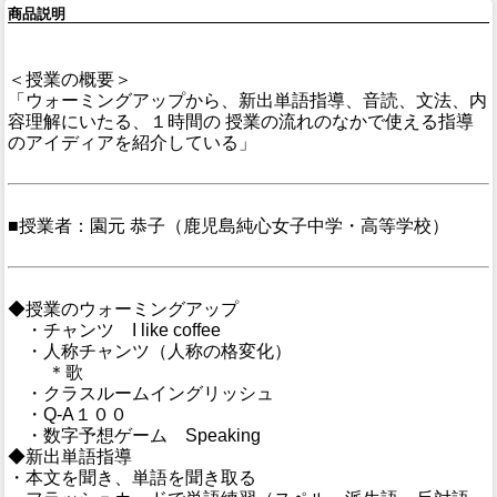
商品説明
＜授業の概要＞
「ウォーミングアップから、新出単語指導、音読、文法、内
容理解にいたる、１時間の 授業の流れのなかで使える指導
のアイディアを紹介している」
■授業者：園元 恭子（鹿児島純心女子中学・高等学校）
◆授業のウォーミングアップ
・チャンツ I like coffee
・人称チャンツ（人称の格変化）
＊歌
・クラスルームイングリッシュ
・Q-A１００
・数字予想ゲーム Speaking
◆新出単語指導
・本文を聞き、単語を聞き取る