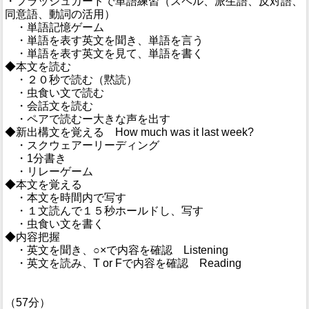
・フラッシュカードで単語練習（スペル、派生語、反対語、
同意語、動詞の活用）
・単語記憶ゲーム
・単語を表す英文を聞き、単語を言う
・単語を表す英文を見て、単語を書く
◆本文を読む
・２０秒で読む（黙読）
・虫食い文で読む
・会話文を読む
・ペアで読むー大きな声を出す
◆新出構文を覚える How much was it last week?
・スクウェアーリーディング
・1分書き
・リレーゲーム
◆本文を覚える
・本文を時間内で写す
・１文読んで１５秒ホールドし、写す
・虫食い文を書く
◆内容把握
・英文を聞き、○×で内容を確認 Listening
・英文を読み、T or Fで内容を確認 Reading
（57分）