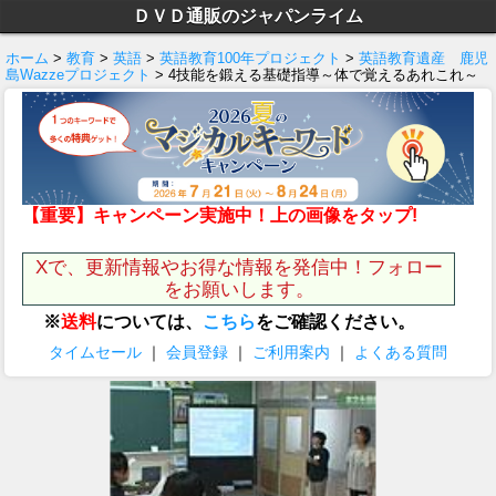
ＤＶＤ通販のジャパンライム
ホーム
>
教育
>
英語
>
英語教育100年プロジェクト
>
英語教育遺産 鹿児
島Wazzeプロジェクト
> 4技能を鍛える基礎指導～体で覚えるあれこれ～
【重要】キャンペーン実施中！上の画像をタップ!
Xで、更新情報やお得な情報を発信中！フォロー
をお願いします。
※
送料
については、
こちら
をご確認ください。
タイムセール
｜
会員登録
｜
ご利用案内
｜
よくある質問