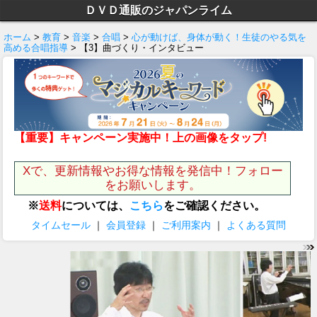
ＤＶＤ通販のジャパンライム
ホーム
>
教育
>
音楽
>
合唱
>
心が動けば、身体が動く！生徒のやる気を
高める合唱指導
> 【3】曲づくり・インタビュー
【重要】キャンペーン実施中！上の画像をタップ!
Xで、更新情報やお得な情報を発信中！フォロー
をお願いします。
※
送料
については、
こちら
をご確認ください。
タイムセール
｜
会員登録
｜
ご利用案内
｜
よくある質問