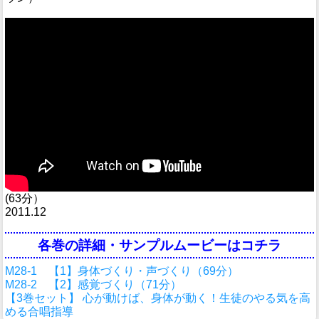
(63分）
2011.12
各巻の詳細・サンプルムービーはコチラ
M28-1 【1】身体づくり・声づくり（69分）
M28-2 【2】感覚づくり（71分）
【3巻セット】 心が動けば、身体が動く！生徒のやる気を高
める合唱指導