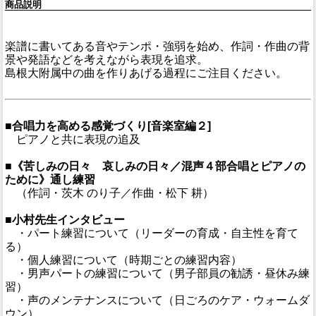
商品説明
楽譜に書いてある音やテンポ・強弱を始め、作詞・作曲の背
景や発語などを考えながら表現を追求。
島根大附属中の曲を作りあげる過程にご注目ください。
■合唱力を高める感覚づくり[音楽室編２]
ピアノと共に表現の追及
■《苦しみの日々 哀しみの日々／混声４部合唱とピアノの
ために》通し練習
（作詞・茨木 のり子／作曲・松下 耕）
■小村先生インタビュー
・パート練習について（リーダーの育成・自主性を育て
る）
・個人練習について（時期ごとの練習内容）
・男声パートの練習について（男子部員の勧誘・昼休み練
習）
・声のメンテナンスについて（日ごろのケア・ウォームダ
ウン）