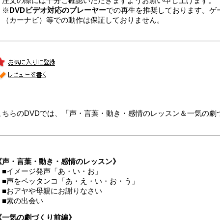
注文の際には十分ご確認いただきますようお願い申し上げます。
※
DVDビデオ対応のプレーヤー
での再生を推奨しております。ゲ
（カーナビ）等での動作は保証しておりません。
こちらのDVDでは、「声・言葉・動き・感情のレッスン＆一気の劇
《声・言葉・動き・感情のレッスン》
■イメージ発声「あ・い・お」
■声をペッタンコ「あ・え・い・お・う」
■おアヤや母親にお謝りなさい
■素の出会い
《一気の劇づくり前編》