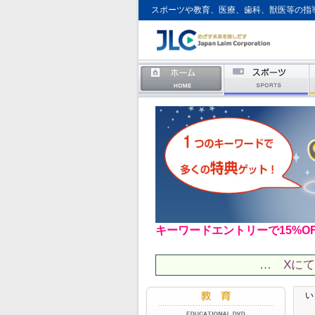
スポーツや教育、医療、歯科、獣医等の指
キーワードエントリーで15%O
… Xに
い