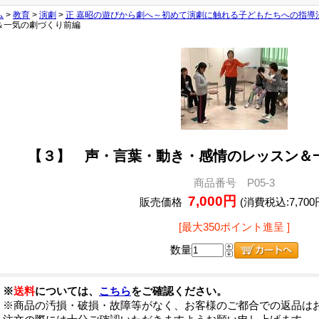
ム
>
教育
>
演劇
>
正 嘉昭の遊びから劇へ～初めて演劇に触れる子どもたちへの指導
＆一気の劇づくり前編
【３】 声・言葉・動き・感情のレッスン＆
商品番号 P05-3
7,000円
販売価格
(消費税込:7,700
[最大350ポイント進呈 ]
数量
※
送料
については、
こちら
をご確認ください。
※商品の汚損・破損・故障等がなく、お客様のご都合での返品は