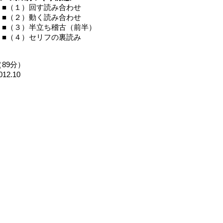
■（１）回す読み合わせ
■（２）動く読み合わせ
■（３）半立ち稽古（前半）
■（４）セリフの裏読み
（89分）
012.10