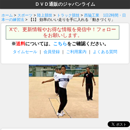
ＤＶＤ通販のジャパンライム
ホーム
>
スポーツ
>
陸上競技
>
トラック競技
>
西脇工業 1日2時間・日
本一の練習法
> 【1】 効率のいい走りを手に入れる「動きづくり」
Xで、更新情報やお得な情報を発信中！フォロー
をお願いします。
※
送料
については、
こちら
をご確認ください。
タイムセール
｜
会員登録
｜
ご利用案内
｜
よくある質問