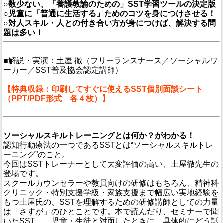
○数少ない、「養護教諭のための」SST学習ツールの決定版
○児童に「普通に生活する」ためのコツを身につけさせる！
○対人スキル・人との付き合い方が身につけば、解決する問
題は多い！
■解説・実演：土屋 徹（フリーランスナース／ソーシャルワ
ーカー／SST普及協会認定講師）
【特典収録：印刷してすぐに使えるSST個別面談シート
（PPT/PDF形式 各４枚）】
ソーシャルスキルトレーニングとは何か？がわかる！
認知行動療法の一つであるSSTとは“ソーシャルスキルトレ
ーニング”のこと。
今回はSSTトレーナーとして大変評価の高い、土屋徹先生の
登場です。
スクールカウンセラーや教員向けの研修はもちろん、精神科
クリニック・特別支援学級・家族支援まで幅広い実地経験を
もつ土屋氏の、SSTを理解するための研修講師としての力量
は「さすが」のひとことです。本で読んだり、セミナーで聞
いたSST…、児童・生徒と対面したときに、具体的にどう話