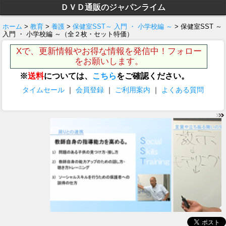
ＤＶＤ通販のジャパンライム
ホーム
>
教育
>
養護
>
保健室SST～ 入門 ・ 小学校編 ～
> 保健室SST ～
入門 ・ 小学校編 ～（全２枚・セット特価）
Xで、更新情報やお得な情報を発信中！フォロー
をお願いします。
※
送料
については、
こちら
をご確認ください。
タイムセール
｜
会員登録
｜
ご利用案内
｜
よくある質問