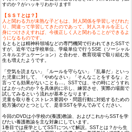
すのか？がハッキリわかります!!
【ＳＳＴとは？】
人と関わる力が未熟な子どもは、対人関係を学習しそびれた
り、間違って学習してきたのであって、対人スキルを正しく
身につけさえすれば、今後正しく人と関わることができるよ
うになるものです。
もともとは精神科領域などの専門機関で行われてきたSSTで
すが、近年では学校単位、学級単位で行うSSE（ソーシャル
スキルエデュケーション）と合わせ、教育現場で取り組む先
生も増えたようです。
「空気を読まない」「ルールを守らない」「乱暴だ」といっ
た児童に対して、「やめなさい」「そんなことをするな」と
言っても効果がないことも…。SSTでは、その時にどうすれ
ばよかったのか？を具体的に示し、練習させ、実際の場面で
試してみるという流れが基本となります。
児童を取り巻くストレス要因や・問題行動に対処するための
処方箋のひとつとして、是非SSTを学んでみてください。
今回のDVDは小学校の(養護)教諭、およびこれからSSTを学
びたい養護教諭を主な対象にしています。
1巻目では座学としてSSTについて解説。SSTとは？から生