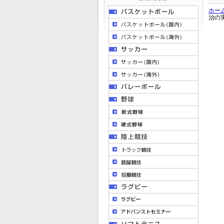
ホー
治の