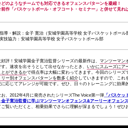
★どのようなチームでも対応できるオフェンスパターンを凝縮！
★前作「バスケットボール・オフコート・セミナー」と併せて見れ
■指導・解説：金子 寛治（安城学園高等学校 女子バスケットボール
■実技協力：安城学園高等学校 女子バスケットボール部
大好評！安城学園金子寛治監督シリーズの最新作は、
マンツーマン
です。速攻を出そうとして出せなかったとき、
いかにスムーズにア
ことができるか
で得点率は大幅に変わってきます。今回のシリーズ
トリー別オフェンスパターンを数多く紹介
していきますので、これ
況に応じてアレンジが可能です。ぜひ、日々のトレーニングに効果
なお、2012年4月に発売されたシリーズThe Voice第一弾
「バスケッ
～金子寛治監督に学ぶマンツーマンオフェンス&アーリーオフェンス～（D
てご覧いただくと、相乗効果でさらに理解が深まるでしょう！ぜひ