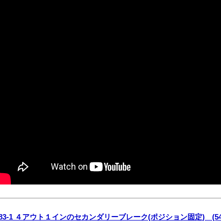
783-1 ４アウト１インのセカンダリーブレーク(ポジション固定) (54