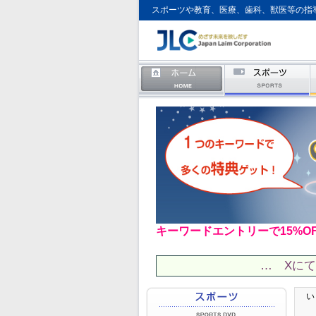
スポーツや教育、医療、歯科、獣医等の指
キーワードエントリーで15%O
… Xに
い