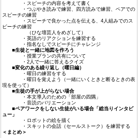
・スピーチの内容を考えて書く
・つぶやき読みで練習、四方読みで練習、ペアでの
スピーチの練習
・スピーチで良かった点を伝える、4人組みでのス
ピーチの練習
（ひな壇芸人をめざして）
・英語のリアクションを練習する
・指名なしでスピーチにチャレンジ
■生徒と一緒に地図を作ろう
・授業プランの共有について
・2人で一緒に答えるクイズ
■変化のある繰り返し（曜日編）
・曜日の練習をする
・曜日を覚えよう（一緒にいくときと断るときの表
現を使って）
■生徒の手が上がらない場合
・本文導入のための「部屋の四隅」
・音読のバリエーション
■ペアワークをしない生徒がいる場合「総当りインタビ
ュー」
・ロボットの絵を描く
・スキットの会話（セールストーク）を練習する
＜まとめ＞