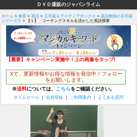
ＤＶＤ通販のジャパンライム
ホーム
>
教育
>
英語
>
玉手箱＆アイディアボックス
>
英語教師の玉手箱
シリーズ５
> 【１】 コーチングスキルを活かした英語授業
【重要】キャンペーン実施中！上の画像をタップ!
Xで、更新情報やお得な情報を発信中！フォロー
をお願いします。
※
送料
については、
こちら
をご確認ください。
タイムセール
｜
会員登録
｜
ご利用案内
｜
よくある質問